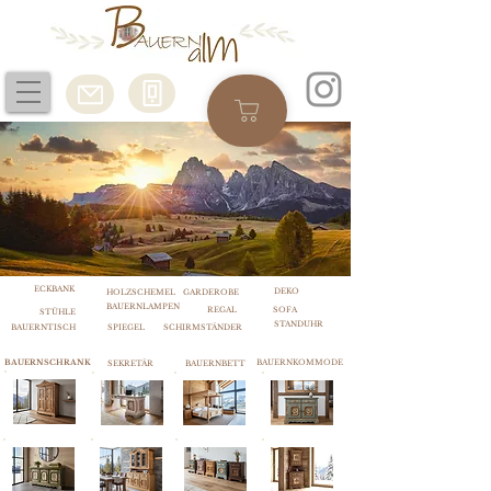
ECKBANK
DEKO
HOLZSCHEMEL
GARDEROBE
BAUERNLAMPEN
REGAL
SOFA
STÜHLE
STANDUHR
BAUERNTISCH
SPIEGEL
SCHIRMSTÄNDER
BAUERNSCHRANK
BAUERNKOMMODE
SEKRETÄR
BAUERNBETT