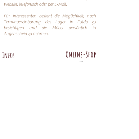
Website, telefonisch oder per
E-Mail.
Für Interessenten besteht die Möglichkeit, nach
Terminvereinbarung das Lager in Fulda zu
besichtigen und die Möbel persönlich in
Augenschein zu nehmen.
Online-Shop
Infos
Über uns
Impressum
Nachhaltigkeit
AGB
Versand
Datenschutzerklärung
FAQ
Übersicht
Abtenauer
Anno 1800 altgrün
Anno 1600
Anno 1800 braun
Anno 1700 altblau
Anno 1700 braun antik
Anno 1600 hell
Anno 1800 Gold
Anno 1700 altweiß
Anno 1900 dunkel
Weitere Möbel