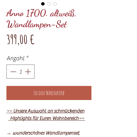
Anno 1700. altweiß,
Wandlampen-Set
Preis
399,00 €
Anzahl
*
In den Warenkorb
~~ Unsere
Auswahl an
schmückenden
Highlights für Euren Wohnbereich~~
→
wunderschönes Wandlampenset,