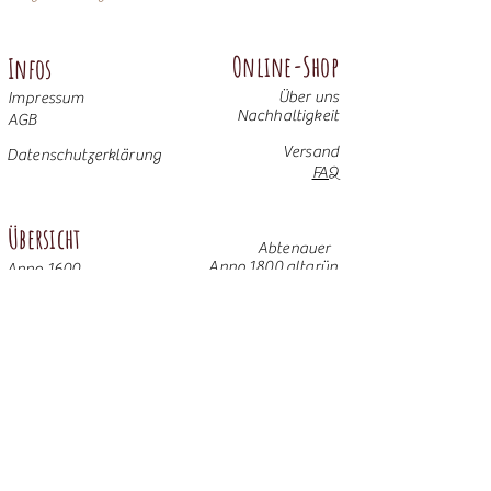
Online-Shop
Infos
Über uns
Impressum
Nachhaltigkeit
AGB
Versand
Datenschutzerklärung
FAQ
Übersicht
Abtenauer
Anno 1800 altgrün
Anno 1600
Anno 1800 braun
Anno 1700 altblau
Anno 1700 braun antik
Anno 1600 hell
Anno 1800 Gold
Anno 1700 altweiß
Anno 1900 dunkel
Weitere Möbel
Anno 1700 altgrün
Anno 1800 altblau
Anno 1800 altrosa
Anno 1900 hell
© 2025 Bauernalm GmbH & Co. KG