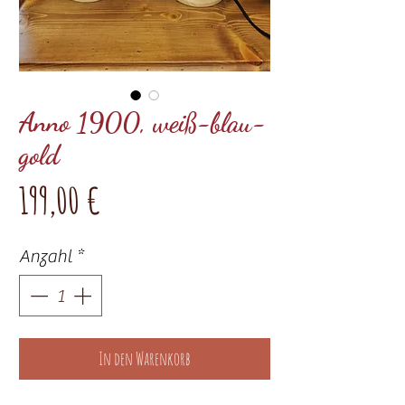
Anno 1900, weiß-blau-
gold
Preis
199,00 €
Anzahl
*
In den Warenkorb