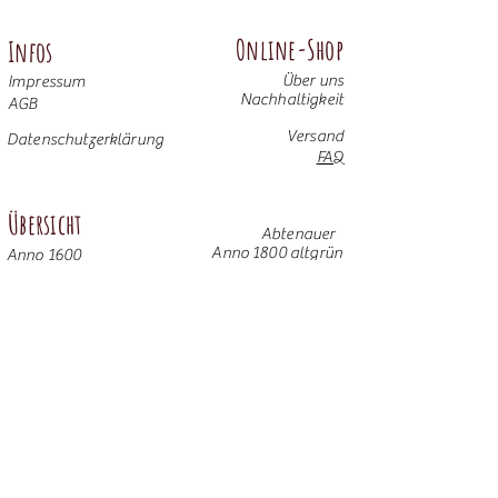
Online-Shop
Infos
Über uns
Impressum
Nachhaltigkeit
AGB
Versand
Datenschutzerklärung
FAQ
Übersicht
Abtenauer
Anno 1800 altgrün
Anno 1600
Anno 1800 braun
Anno 1700 altblau
Anno 1700 braun antik
Anno 1600 hell
Anno 1800 Gold
Anno 1700 altweiß
Anno 1900 dunkel
Weitere Möbel
Anno 1700 altgrün
Anno 1800 altblau
Anno 1800 altrosa
Anno 1900 hell
© 2025 Bauernalm GmbH & Co. KG