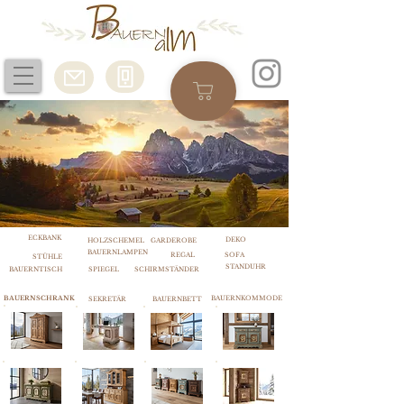
ECKBANK
DEKO
HOLZSCHEMEL
GARDEROBE
BAUERNLAMPEN
REGAL
SOFA
STÜHLE
STANDUHR
BAUERNTISCH
SPIEGEL
SCHIRMSTÄNDER
BAUERNSCHRANK
BAUERNKOMMODE
SEKRETÄR
BAUERNBETT