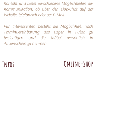
Kontakt und bietet verschiedene Möglichkeiten der
Kommunikation: o
b über den Live-Chat auf der
Website, telefonisch oder per
E-Mail.
Für Interessenten besteht die Möglichkeit, nach
Terminvereinbarung das Lager in Fulda zu
besichtigen und die Möbel persönlich in
Augenschein zu nehmen.
Online-Shop
Infos
Über uns
Impressum
Nachhaltigkeit
AGB
Versand
Datenschutzerklärung
FAQ
Übersicht
Abtenauer
Anno 1800 altgrün
Anno 1600
Anno 1800 braun
Anno 1700 altblau
Anno 1700 braun antik
Anno 1600 hell