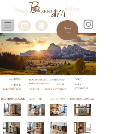
ECKBANK
DEKO
HOLZSCHEMEL
GARDEROBE
BAUERNLAMPEN
REGAL
SOFA
STÜHLE
STANDUHR
BAUERNTISCH
SPIEGEL
SCHIRMSTÄNDER
BAUERNSCHRANK
BAUERNKOMMODE
SEKRETÄR
BAUERNBETT