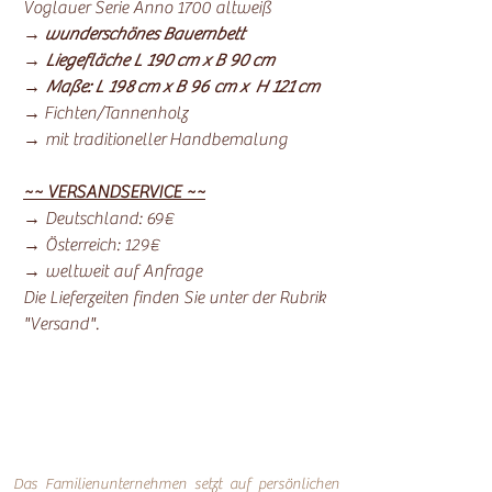
Voglauer Serie Anno 1700 altweiß
→
wunderschönes Bauernbett
→ Liegefläche L 190 cm x B 90 cm
→ Maße: L 198 cm x B 96 cm x H 121 cm
→ Fichten/Tannenholz
→ mit traditioneller Handbemalung
~~ VERSANDSERVICE ~~
→ Deutschland: 69€
→ Österreich: 129€
→ weltweit auf Anfrage
Die Lieferzeiten finden Sie unter der Rubrik
"Versand".
Das Familienunternehmen setzt auf persönlichen