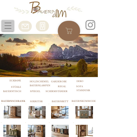
ECKBANK
DEKO
HOLZSCHEMEL
GARDEROBE
BAUERNLAMPEN
REGAL
SOFA
STÜHLE
STANDUHR
BAUERNTISCH
SPIEGEL
SCHIRMSTÄNDER
BAUERNSCHRANK
BAUERNKOMMODE
SEKRETÄR
BAUERNBETT