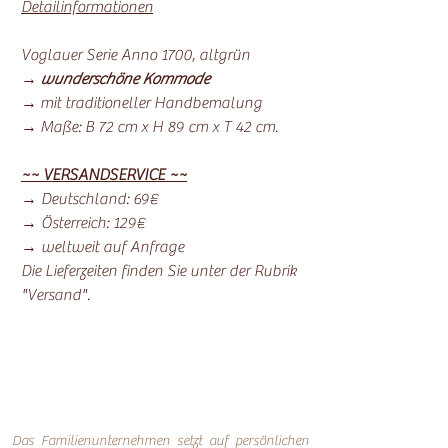
Detailinformationen
Voglauer Serie Anno 1700, altgrün
→
wunderschöne Kommode
→ mit traditioneller Handbemalung
→ Maße: B 72 cm x H 89 cm x T 42 cm.
~~ VERSANDSERVICE ~~
→ Deutschland: 69€
→ Österreich: 129€
→ weltweit auf Anfrage
Die Lieferzeiten finden Sie unter der Rubrik
"Versand".
Das Familienunternehmen setzt auf persönlichen