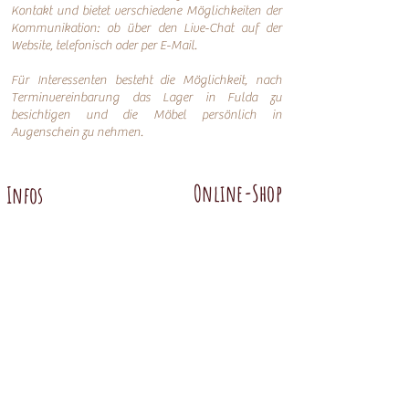
Kontakt und bietet verschiedene Möglichkeiten der
Kommunikation: o
b über den Live-Chat auf der
Website, telefonisch oder per
E-Mail.
Für Interessenten besteht die Möglichkeit, nach
Terminvereinbarung das Lager in Fulda zu
besichtigen und die Möbel persönlich in
Augenschein zu nehmen.
Online-Shop
Infos
Über uns
Impressum
Nachhaltigkeit
AGB
Versand
Datenschutzerklärung
FAQ
Übersicht
Abtenauer
Anno 1800 altgrün
Anno 1600
Anno 1800 braun
Anno 1700 altblau
Anno 1700 braun antik
Anno 1600 hell