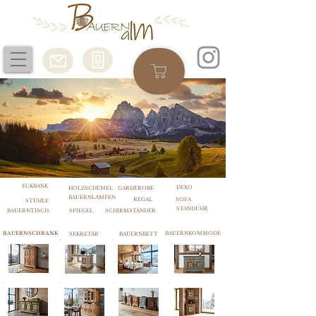
ECKBANK
DEKO
HOLZSCHEMEL
GARDEROBE
BAUERNLAMPEN
REGAL
SOFA
STÜHLE
STANDUHR
BAUERNTISCH
SPIEGEL
SCHIRMSTÄNDER
BAUERNSCHRANK
BAUERNKOMMODE
SEKRETÄR
BAUERNBETT