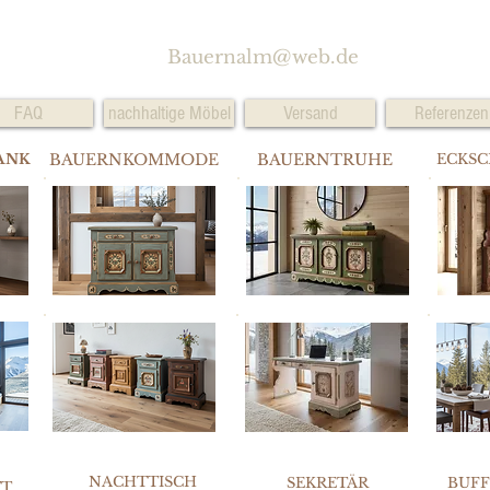
Bauernalm@web.de
FAQ
nachhaltige Möbel
Versand
Referenzen
ANK
BAUERNKOMMODE
BAUERNTRUHE
ECKS
NACHTTISCH
SEKRETÄR
BUF
TT