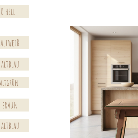
0 hell
 altweiß
 altblau
 altgrün
0 braun
 altblau