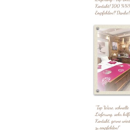
Kontakt! 100 %%
Empfehlen!! Danke!!
"Top Ware, schnelle
Lieferung, sehr hilf
Kontakt, gerne wie
zu empfehlen!"