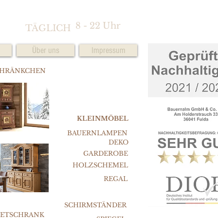
8 - 22 Uhr
TÄGLICH
Über uns
Impressum
CHRÄNKCHEN
KLEINMÖBEL
BAUERNLAMPEN
DEKO
GARDEROBE
HOLZSCHEMEL
REGAL
SCHIRMSTÄNDER
FETSCHRANK