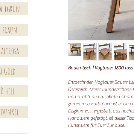
 altgrün
0 braun
 altrosa
Bauerntisch | Voglauer 1800 rosa
0 Gold
Entdeckt den Voglauer Bauerntis
0 hell
Österreich. Dieser wunderschöne K
und strahlt den rustikalen Charm
zarten rosa Farbtönen ist er ein e
 dunkel
Esszimmer. Hergestellt aus hoch
Handwerk gefertigt, ist dieser Ti
Kunstwerk für Euer Zuhause.