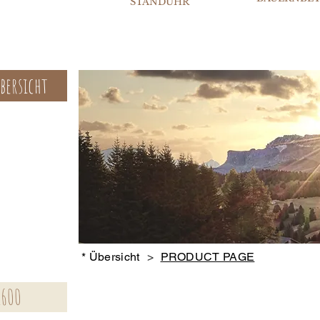
STANDUHR
bersicht
* Übersicht
>
PRODUCT PAGE
1600