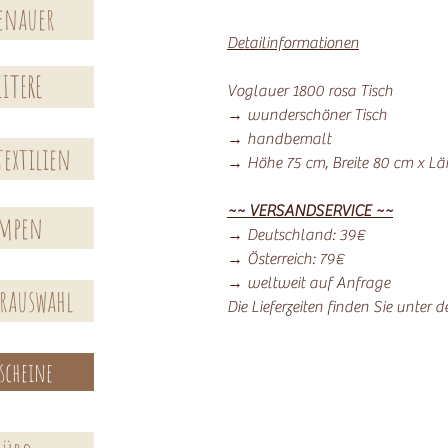
enauer
Detailinformationen
ITERE
Voglauer 1800 rosa Tisch
→ wunderschöner Tisch
→ handbemalt
extilien
→ Höhe 75 cm, Breite 80 cm x L
~~ VERSANDSERVICE ~~
ampen
→ Deutschland: 39€
→ Österreich: 79€
→ weltweit auf Anfrage
erauswahl
Die Lieferzeiten finden Sie unter 
scheine