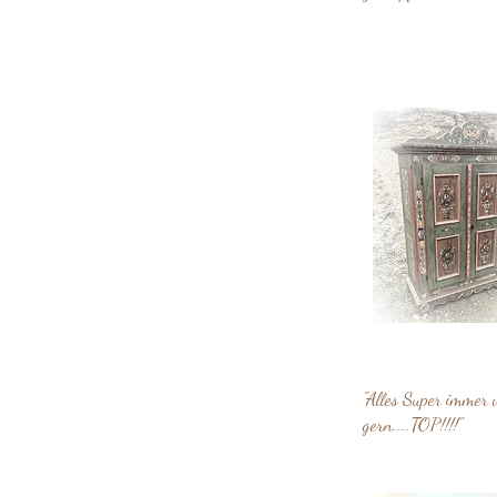
"Alles Super immer 
gern....TOP!!!!"