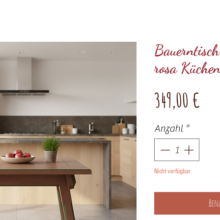
Bauerntisc
rosa Küchen
Pre
349,00 €
Anzahl
*
Nicht verfügbar
Ben