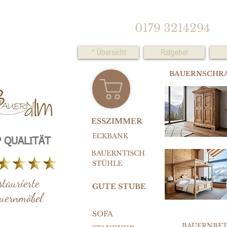
0179 3214294
* Übersicht
Ratgeber
BAUERNSCHR
ESSZIMMER
ECKBANK
 QUALITÄT
BAUERNTISCH
STÜHLE
staurierte
GUTE STUBE
uernmöbel
SOFA
BAUERNBE