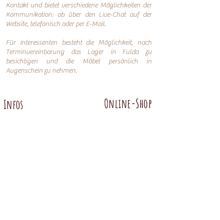
Kontakt und bietet verschiedene Möglichkeiten der
Kommunikation: o
b über den Live-Chat auf der
Website, telefonisch oder per
E-Mail.
Für Interessenten besteht die Möglichkeit, nach
Terminvereinbarung das Lager in Fulda zu
besichtigen und die Möbel persönlich in
Augenschein zu nehmen.
Online-Shop
Infos
Über uns
Impressum
Nachhaltigkeit
AGB
Versand
Datenschutzerklärung
FAQ
Übersicht
Abtenauer
Anno 1800 altgrün
Anno 1600
Anno 1800 braun
Anno 1700 altblau
Anno 1700 braun antik
Anno 1600 hell