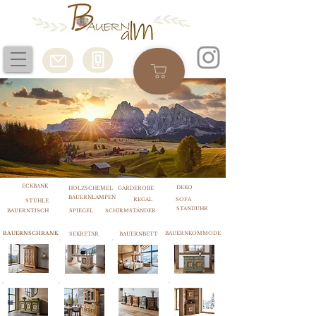
ECKBANK
DEKO
HOLZSCHEMEL
GARDEROBE
BAUERNLAMPEN
REGAL
SOFA
STÜHLE
STANDUHR
BAUERNTISCH
SPIEGEL
SCHIRMSTÄNDER
BAUERNSCHRANK
BAUERNKOMMODE
SEKRETÄR
BAUERNBETT