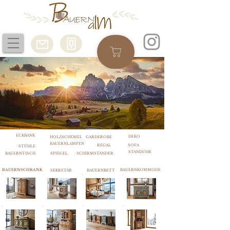
ECKBANK
DEKO
HOLZSCHEMEL
GARDEROBE
BAUERNLAMPEN
REGAL
SOFA
STÜHLE
STANDUHR
BAUERNTISCH
SPIEGEL
SCHIRMSTÄNDER
BAUERNSCHRANK
BAUERNKOMMODE
SEKRETÄR
BAUERNBETT