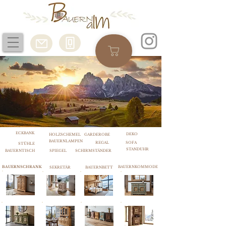
ECKBANK
DEKO
HOLZSCHEMEL
GARDEROBE
BAUERNLAMPEN
REGAL
SOFA
STÜHLE
STANDUHR
BAUERNTISCH
SPIEGEL
SCHIRMSTÄNDER
BAUERNSCHRANK
BAUERNKOMMODE
SEKRETÄR
BAUERNBETT