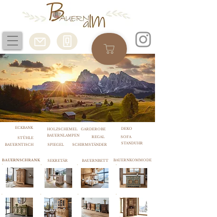
ECKBANK
DEKO
HOLZSCHEMEL
GARDEROBE
BAUERNLAMPEN
REGAL
SOFA
STÜHLE
STANDUHR
BAUERNTISCH
SPIEGEL
SCHIRMSTÄNDER
BAUERNSCHRANK
BAUERNKOMMODE
SEKRETÄR
BAUERNBETT