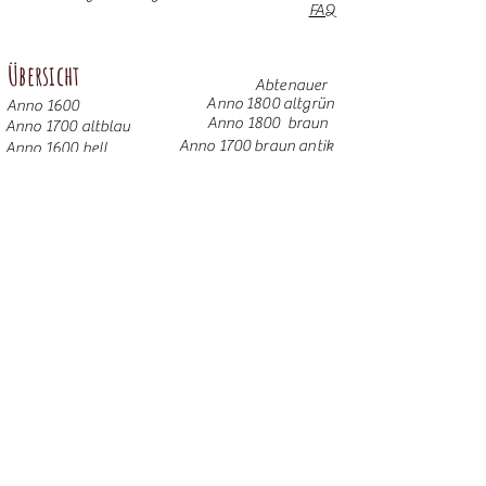
FAQ
Übersicht
Abtenauer
Anno 1800 altgrün
Anno 1600
Anno 1800 braun
Anno 1700 altblau
Anno 1700 braun antik
Anno 1600 hell
Anno 1800 Gold
Anno 1700 altweiß
Anno 1900 dunkel
Weitere Möbel
Anno 1700 altgrün
Anno 1800 altblau
Anno 1800 altrosa
Anno 1900 hell
© 2025 Bauernalm GmbH & Co. KG