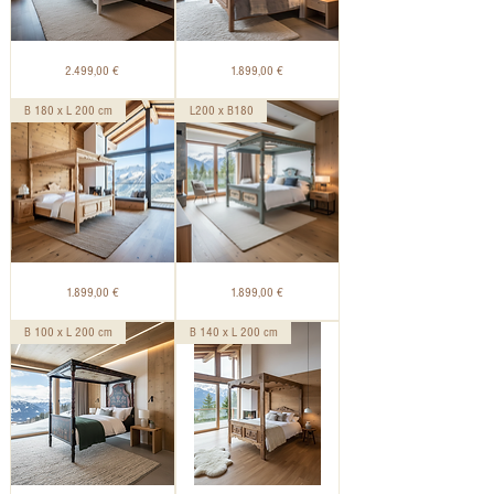
Himmelbett
Himmelbett
Preis
Preis
2.499,00 €
1.899,00 €
|
|
Voglauer
Voglauer
1700
1900
B 180 x L 200 cm
L200 x B180
weiß
dunkel
180x200
180x200
cm
Himmelbett
Himmelbett
Preis
Preis
1.899,00 €
1.899,00 €
|
|
Voglauer
Voglauer
1900
1700
B 100 x L 200 cm
B 140 x L 200 cm
180x200
blau
180x200