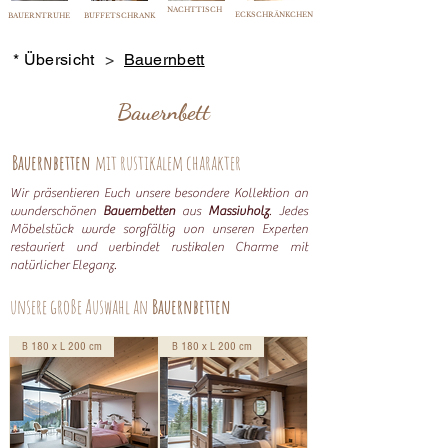
NACHTTISCH
ECKSCHRÄNKCHEN
BAUERNTRUHE
BUFFETSCHRANK
* Übersicht
>
Bauernbett
Bauernbett
Bauernbetten
mit rustikalem charakter
Wir präsentieren Euch unsere besondere Kollektion an
wunderschönen
Bauernbetten
aus
Massivholz
. Jedes
Möbelstück wurde sorgfältig von unseren Experten
restauriert und verbindet rustikalen Charme mit
natürlicher Eleganz.
unsere große Auswahl an
Bauernbetten
B 180 x L 200 cm
B 180 x L 200 cm