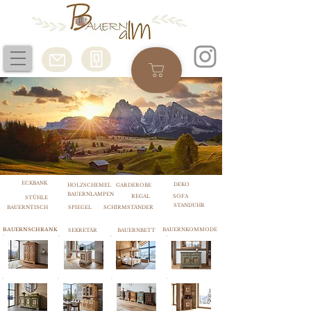
ECKBANK
DEKO
HOLZSCHEMEL
GARDEROBE
BAUERNLAMPEN
REGAL
SOFA
STÜHLE
STANDUHR
BAUERNTISCH
SPIEGEL
SCHIRMSTÄNDER
BAUERNSCHRANK
BAUERNKOMMODE
SEKRETÄR
BAUERNBETT