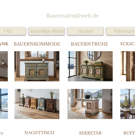
Bauernalm@web.de
FAQ
nachhaltige Möbel
Versand
Referenzen
ANK
BAUERNKOMMODE
BAUERNTRUHE
ECKS
NACHTTISCH
SEKRETÄR
BUF
TT