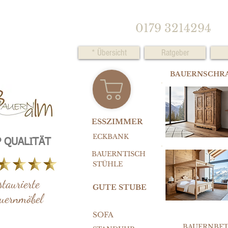
0179 3214294
* Übersicht
Ratgeber
BAUERNSCHR
ESSZIMMER
ECKBANK
 QUALITÄT
BAUERNTISCH
STÜHLE
staurierte
GUTE STUBE
uernmöbel
SOFA
BAUERNBE