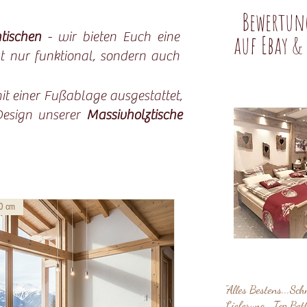
Bewertun
tischen
- wir bieten Euch eine
auf Ebay &
ht nur funktional, sondern auch
it einer Fußablage ausgestattet,
Design unserer
Massivholztische
0 cm
"Alles Bestens...Sch
Lieferung...Top Bett