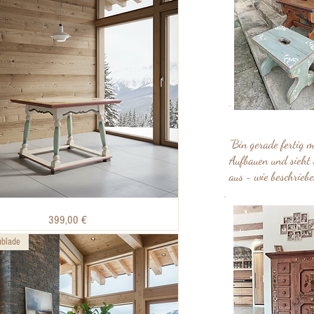
"Bin gerade fertig m
Aufbauen und sieht 
aus - wie beschriebe
Schnellansicht
Preis
399,00 €
ublade