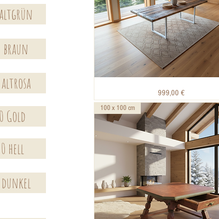
 altgrün
0 braun
 altrosa
Bohlentisch
Schnellansicht
Preis
999,00 €
250
x
90
100 x 100 cm
cm
0 Gold
0 hell
 dunkel