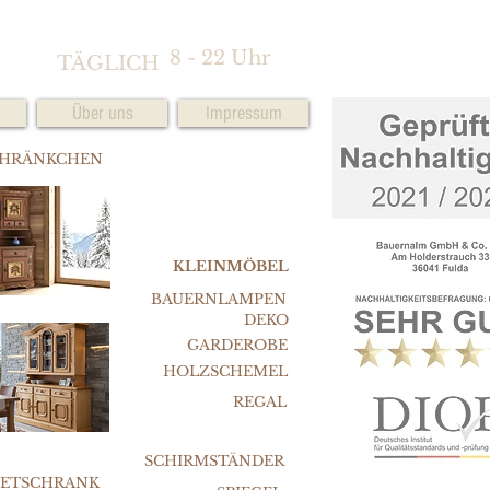
8 - 22 Uhr
TÄGLICH
Über uns
Impressum
CHRÄNKCHEN
KLEINMÖBEL
BAUERNLAMPEN
DEKO
GARDEROBE
HOLZSCHEMEL
REGAL
SCHIRMSTÄNDER
FETSCHRANK