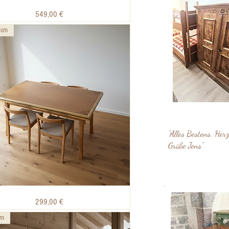
Schnellansicht
Preis
549,00 €
 cm
"Alles Bestens. Herz
Grüße Jens"
Schnellansicht
Preis
299,00 €
cm