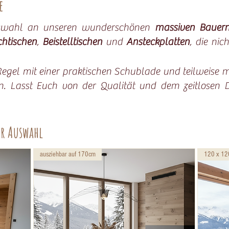
he
Auswahl an unseren wunderschönen
massiven Bauern
htischen
,
Beistelltischen
und
Ansteckplatten
, die nic
Regel mit einer praktischen Schublade und teilweise m
. Lasst Euch von der Qualität und dem zeitlosen 
er Auswahl
ausziehbar auf 170cm
120 x 12