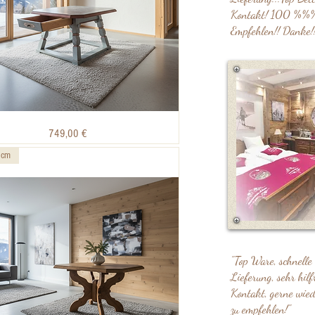
Kontakt! 100 %%
Empfehlen!! Danke!!
Schnellansicht
Preis
749,00 €
 cm
"Top Ware, schnelle
Lieferung, sehr hilf
Kontakt, gerne wie
zu empfehlen!"