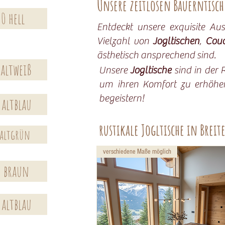
Unsere zeitlosen Bauerntisc
0 hell
Entdeckt unsere exquisite 
Vielzahl von
Jogltischen
,
Couc
ästhetisch ansprechend sind.
 altweiß
Unsere
Jogltische
sind in der 
um ihren Komfort zu erhöhen
begeistern!
 altblau
rustikale Jogltische in Breit
 altgrün
verschiedene Maße möglich
0 braun
 altblau