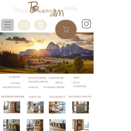
ECKBANK
DEKO
HOLZSCHEMEL
GARDEROBE
BAUERNLAMPEN
REGAL
SOFA
STÜHLE
STANDUHR
BAUERNTISCH
SPIEGEL
SCHIRMSTÄNDER
BAUERNSCHRANK
BAUERNKOMMODE
SEKRETÄR
BAUERNBETT