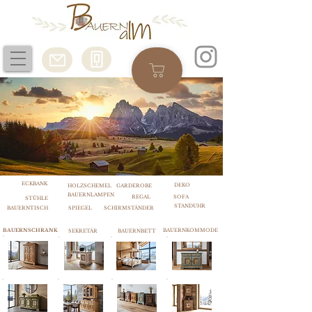
ECKBANK
DEKO
HOLZSCHEMEL
GARDEROBE
BAUERNLAMPEN
REGAL
SOFA
STÜHLE
STANDUHR
BAUERNTISCH
SPIEGEL
SCHIRMSTÄNDER
BAUERNSCHRANK
BAUERNKOMMODE
SEKRETÄR
BAUERNBETT