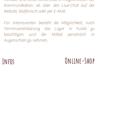
Kommunikation: o
b über den Live-Chat auf der
Website, telefonisch oder per
E-Mail.
Für Interessenten besteht die Möglichkeit, nach
Terminvereinbarung das Lager in Fulda zu
besichtigen und die Möbel persönlich in
Augenschein zu nehmen.
Online-Shop
Infos
Über uns
Impressum
Nachhaltigkeit
AGB
Versand
Datenschutzerklärung
FAQ
Übersicht
Abtenauer
Anno 1800 altgrün
Anno 1600
Anno 1800 braun
Anno 1700 altblau
Anno 1700 braun antik
Anno 1600 hell
Anno 1800 Gold
Anno 1700 altweiß