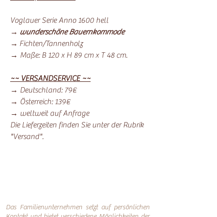
Voglauer Serie Anno 1600 hell
→
wunderschöne Bauernkommode
→ Fichten/Tannenholz
→ Maße: B 120 x H 89 cm x T 48 cm.
~~ VERSANDSERVICE ~~
→ Deutschland: 79€
→ Österreich: 139€
→ weltweit auf Anfrage
Die Lieferzeiten finden Sie unter der Rubrik
"Versand".
Das Familienunternehmen setzt auf persönlichen
Kontakt und bietet verschiedene Möglichkeiten der