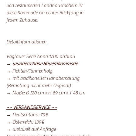
von restaurierten Landhausmöbeln ist
diese Kommode ein echter Blickfang in
jedem Zuhause.
Detailinformationen
Voglauer Serie Anno 1700 altblau
→
wunderschöne Bauernkommode
→ Fichten/Tannenholz
→ mit traditioneller Handbemalung
(Bemalung nicht mehr Original)
→ Maße: B 120 cm x H 89 cm x T 48 cm
~~ VERSANDSERVICE ~~
→ Deutschland: 79€
→ Österreich: 139€
→ weltweit auf Anfrage