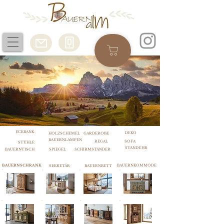
ECKBANK
DEKO
HOLZSCHEMEL
GARDEROBE
BAUERNLAMPEN
REGAL
SOFA
STÜHLE
STANDUHR
BAUERNTISCH
SPIEGEL
SCHIRMSTÄNDER
BAUERNSCHRANK
BAUERNKOMMODE
SEKRETÄR
BAUERNBETT