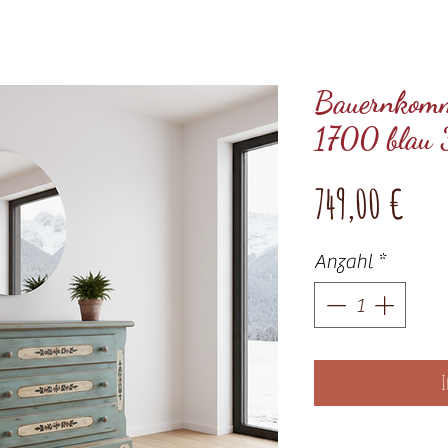
Bauernkomm
1700 blau 
Prei
749,00 €
Anzahl
*
I