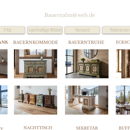
Bauernalm@web.de
FAQ
nachhaltige Möbel
Versand
Referenzen
ANK
BAUERNKOMMODE
BAUERNTRUHE
ECKS
NACHTTISCH
SEKRETÄR
BUF
TT