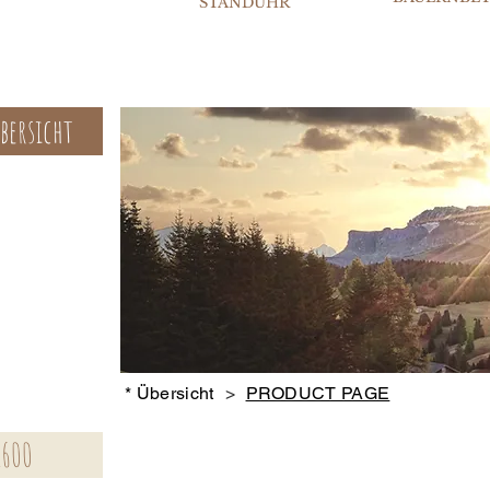
STANDUHR
bersicht
* Übersicht
>
PRODUCT PAGE
1600