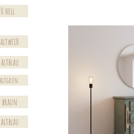
0 hell
 altweiß
 altblau
 altgrün
0 braun
 altblau