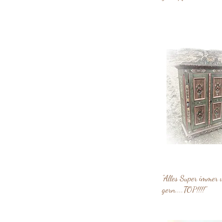
"Alles Super immer 
gern....TOP!!!!"