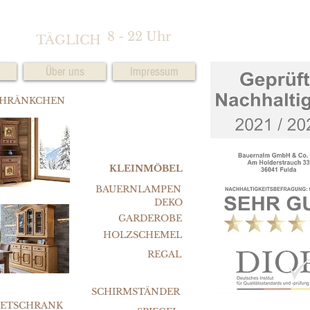
8 - 22 Uhr
TÄGLICH
Über uns
Impressum
CHRÄNKCHEN
KLEINMÖBEL
BAUERNLAMPEN
DEKO
GARDEROBE
HOLZSCHEMEL
REGAL
SCHIRMSTÄNDER
FETSCHRANK