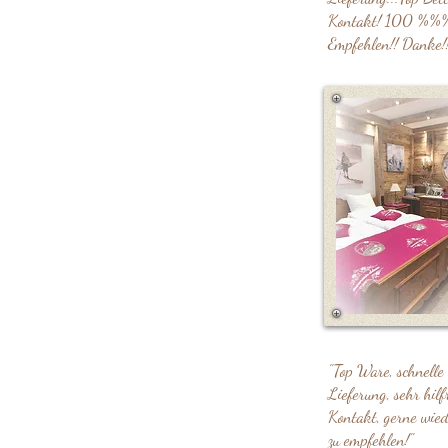
Kontakt! 100 %%
Empfehlen!! Danke!!
"Top Ware, schnelle
Lieferung, sehr hilf
Kontakt, gerne wie
zu empfehlen!"