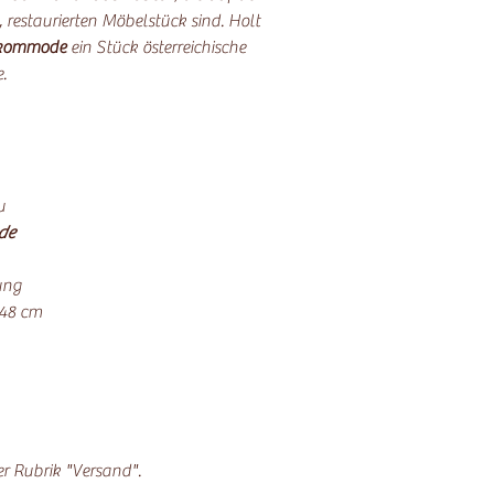
restaurierten Möbelstück sind. Holt
kommode
ein Stück österreichische
.
u
de
ung
 48 cm
der Rubrik "Versand".