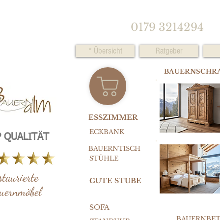
0179 3214294
* Übersicht
Ratgeber
BAUERNSCHR
ESSZIMMER
ECKBANK
 QUALITÄT
BAUERNTISCH
STÜHLE
staurierte
GUTE STUBE
uernmöbel
SOFA
BAUERNBE