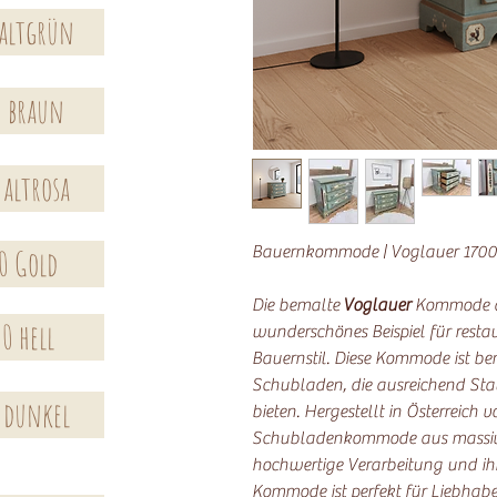
 altgrün
0 braun
 altrosa
Bauernkommode | Voglauer 1700
0 Gold
Die bemalte
Voglauer
Kommode au
0 hell
wunderschönes Beispiel für resta
Bauernstil. Diese Kommode ist b
Schubladen, die ausreichend Sta
 dunkel
bieten. Hergestellt in Österreich v
Schubladenkommode aus massivem
hochwertige Verarbeitung und ihr z
Kommode ist perfekt für Liebhab