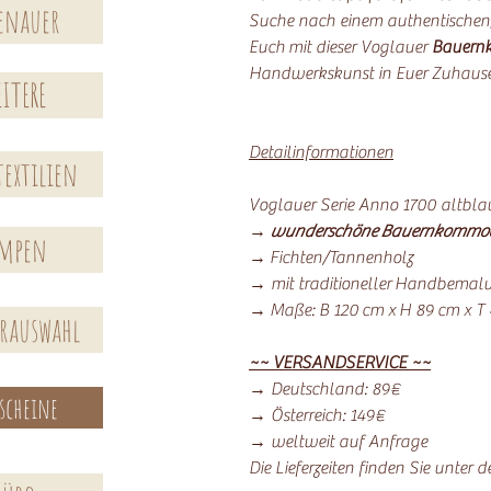
enauer
Suche nach einem authentischen, 
Euch mit dieser Voglauer
Bauern
Handwerkskunst in Euer Zuhause
ITERE
Detailinformationen
extilien
Voglauer Serie Anno 1700 altbla
→
wunderschöne Bauernkommo
ampen
→ Fichten/Tannenholz
→ mit traditioneller Handbemal
→ Maße: B 120 cm x H 89 cm x T
erauswahl
~~ VERSANDSERVICE ~~
→ Deutschland: 89€
scheine
→ Österreich: 149€
→ weltweit auf Anfrage
Die Lieferzeiten finden Sie unter 