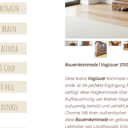
 altgrün
0 braun
 altrosa
Bauernkommode | Voglauer 1700
0 Gold
Diese kleine
Voglauer
Kommode mi
0 hell
antik ist die perfekte Ergänzung f
verfügt diese Holzkommode über pr
Aufbewahrung von kleinen Gegen
 dunkel
aufwendig bemalt und verleiht j
Charme. Mit ihren authentischen 
diese
Bauernkommode
ein zeitlo
Liebhaber von Landhausstil. Entd