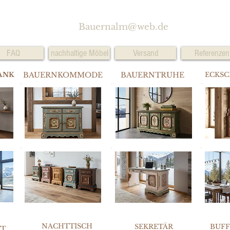
Bauernalm@web.de
FAQ
nachhaltige Möbel
Versand
Referenzen
ANK
BAUERNKOMMODE
BAUERNTRUHE
ECKS
NACHTTISCH
SEKRETÄR
BUF
TT