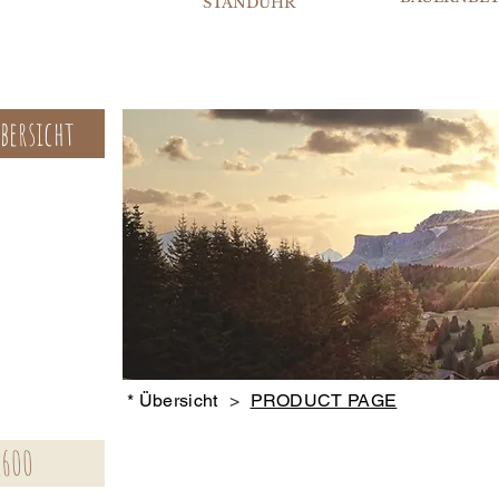
STANDUHR
bersicht
* Übersicht
>
PRODUCT PAGE
1600