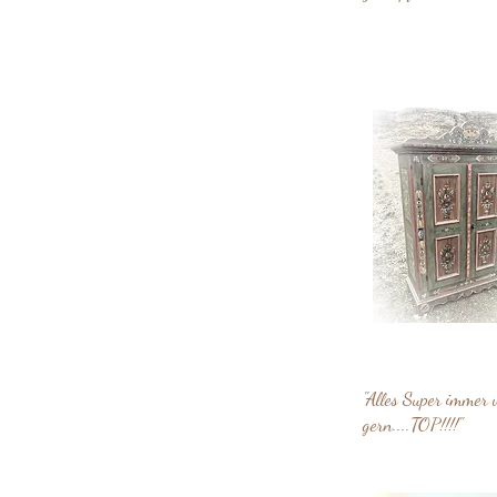
"Alles Super immer 
gern....TOP!!!!"