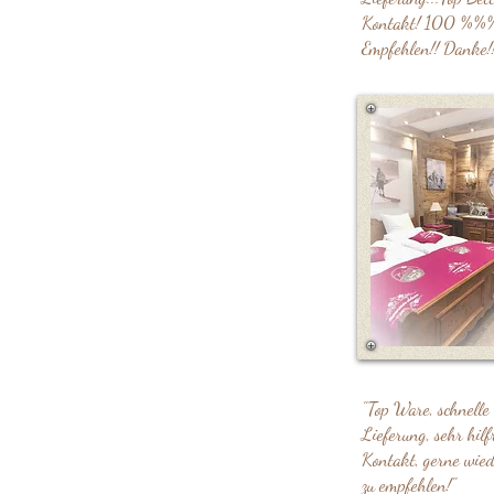
Kontakt! 100 %%
Empfehlen!! Danke!!
"Top Ware, schnelle
Lieferung, sehr hilf
Kontakt, gerne wie
zu empfehlen!"