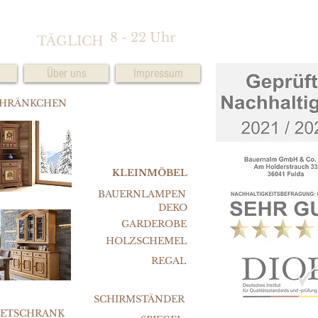
8 - 22 Uhr
TÄGLICH
Über uns
Impressum
CHRÄNKCHEN
KLEINMÖBEL
BAUERNLAMPEN
DEKO
GARDEROBE
HOLZSCHEMEL
REGAL
SCHIRMSTÄNDER
FETSCHRANK