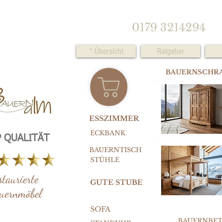
0179 3214294
* Übersicht
Ratgeber
BAUERNSCHR
ESSZIMMER
ECKBANK
 QUALITÄT
BAUERNTISCH
STÜHLE
staurierte
GUTE STUBE
uernmöbel
SOFA
BAUERNBE