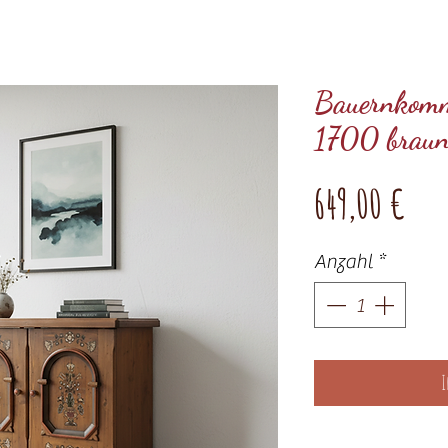
Bauernkomm
1700 braun
Pre
649,00 €
Anzahl
*
I