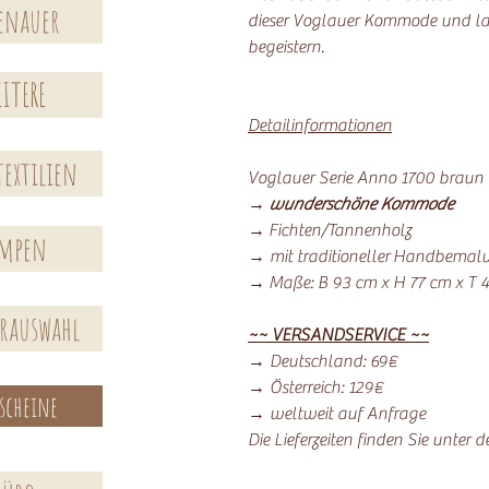
enauer
dieser Voglauer Kommode und las
begeistern.
ITERE
Detailinformationen
extilien
Voglauer Serie Anno 1700 braun 
→
wunderschöne Kommode
→ Fichten/Tannenholz
ampen
→ mit traditioneller Handbemal
→ Maße: B 93 cm x H 77 cm x T 
erauswahl
~~ VERSANDSERVICE ~~
→ Deutschland: 69€
→ Österreich: 129€
scheine
→ weltweit auf Anfrage
Die Lieferzeiten finden Sie unter 