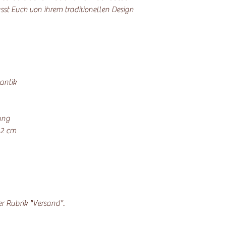
st Euch von ihrem traditionellen Design
antik
ung
42 cm
der Rubrik "Versand".