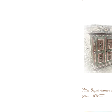
"Alles Super immer 
gern....TOP!!!!"