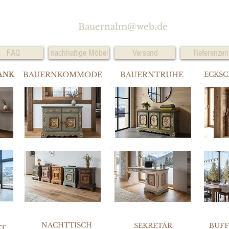
Bauernalm@web.de
FAQ
nachhaltige Möbel
Versand
Referenzen
ANK
BAUERNKOMMODE
BAUERNTRUHE
ECKS
NACHTTISCH
SEKRETÄR
BUF
TT