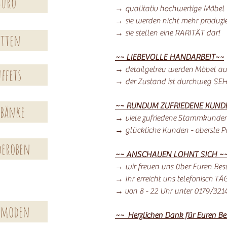
Büro
→ qualitativ hochwertige Möbel
→ sie werden nicht mehr produzie
→ sie stellen eine RARITÄT dar!
etten
~~ LIEBEVOLLE HANDARBEIT~~
→ detailgetreu werden Möbel auf
ffets
→ der Zustand ist durchweg SE
~~ RUNDUM ZUFRIEDENE KUND
kbänke
→ viele zufriedene Stammkunde
→ glückliche Kunden - oberste Pri
deroben
~~ ANSCHAUEN LOHNT SICH ~
→ wir freuen uns über Euren Bes
→ Ihr erreicht uns telefonisch T
→ von 8 - 22 Uhr unter 0179/321
moden
~~ Herzlichen Dank für Euren B