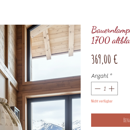
Bauernlamp
1700 altbla
Pre
369,00 €
Anzahl
*
Nicht verfügbar
Ben