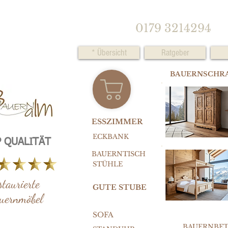
0179 3214294
* Übersicht
Ratgeber
BAUERNSCHR
ESSZIMMER
ECKBANK
 QUALITÄT
BAUERNTISCH
STÜHLE
staurierte
GUTE STUBE
uernmöbel
SOFA
BAUERNBE