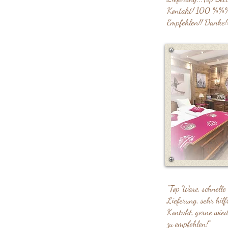
Kontakt! 100 %%
Empfehlen!! Danke!!
"Top Ware, schnelle
Lieferung, sehr hilf
Kontakt, gerne wie
zu empfehlen!"