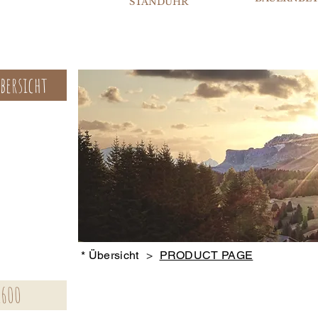
STANDUHR
bersicht
* Übersicht
>
PRODUCT PAGE
1600