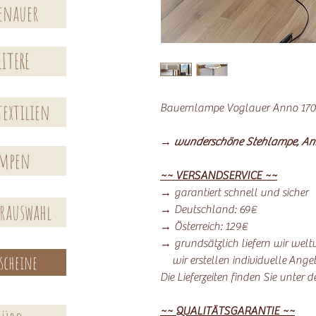
enauer
ITERE
extilien
Bauernlampe Voglauer Anno 170
→
wunderschöne Stehlampe, Ann
ampen
~~ VERSANDSERVICE ~~
→ garantiert schnell und sicher
erauswahl
→ Deutschland: 69€
→ Österreich: 129€
→ grundsätzlich liefern wir welt
scheine
wir erstellen individuelle Ange
Die Lieferzeiten finden Sie unter 
~~ QUALITÄTSGARANTIE ~~