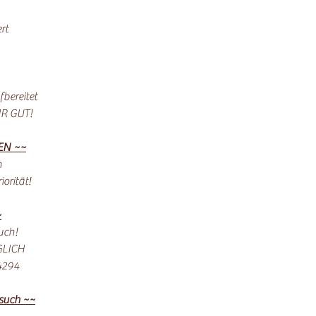
rt
bereitet
HR GUT!
EN ~~
n
orität!
~
uch!
ÄGLICH
4294
esuch ~~