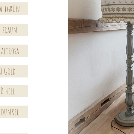
 altgrün
0 braun
 altrosa
0 Gold
0 hell
 dunkel