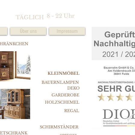
8 - 22 Uhr
TÄGLICH
Über uns
Impressum
CHRÄNKCHEN
KLEINMÖBEL
BAUERNLAMPEN
DEKO
GARDEROBE
HOLZSCHEMEL
REGAL
SCHIRMSTÄNDER
FETSCHRANK