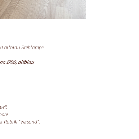
0 altblau Stehlampe
o 1700, altblau
weit
bote
der Rubrik "Versand".