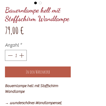
Bauernlampe hell mit
Stoffschirm Wandlampe
Preis
79,00 €
Anzahl
*
In den Warenkorb
Bauernlampe hell mit Stoffschirm
Wandlampe
→
wunderschönes Wandlampenset,