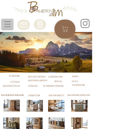
ECKBANK
DEKO
HOLZSCHEMEL
GARDEROBE
BAUERNLAMPEN
REGAL
SOFA
STÜHLE
STANDUHR
BAUERNTISCH
SPIEGEL
SCHIRMSTÄNDER
BAUERNSCHRANK
BAUERNKOMMODE
SEKRETÄR
BAUERNBETT