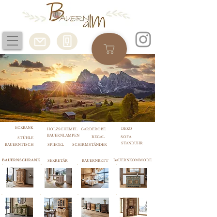
ECKBANK
DEKO
HOLZSCHEMEL
GARDEROBE
BAUERNLAMPEN
REGAL
SOFA
STÜHLE
STANDUHR
BAUERNTISCH
SPIEGEL
SCHIRMSTÄNDER
BAUERNSCHRANK
BAUERNKOMMODE
SEKRETÄR
BAUERNBETT