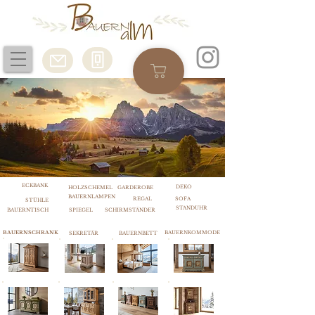
ECKBANK
DEKO
HOLZSCHEMEL
GARDEROBE
BAUERNLAMPEN
REGAL
SOFA
STÜHLE
STANDUHR
BAUERNTISCH
SPIEGEL
SCHIRMSTÄNDER
BAUERNSCHRANK
BAUERNKOMMODE
SEKRETÄR
BAUERNBETT