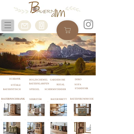
ECKBANK
DEKO
HOLZSCHEMEL
GARDEROBE
BAUERNLAMPEN
REGAL
SOFA
STÜHLE
STANDUHR
BAUERNTISCH
SPIEGEL
SCHIRMSTÄNDER
BAUERNSCHRANK
BAUERNKOMMODE
SEKRETÄR
BAUERNBETT