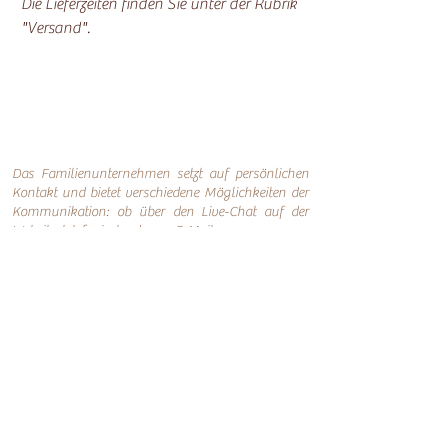
Die Lieferzeiten finden Sie unter der Rubrik
"Versand".
Das Familienunternehmen setzt auf persönlichen
Kontakt und bietet verschiedene Möglichkeiten der
Kommunikation: o
b über den Live-Chat auf der
Website, telefonisch oder per
E-Mail.
Für Interessenten besteht die Möglichkeit, nach
Terminvereinbarung das Lager in Fulda zu
besichtigen und die Möbel persönlich in
Augenschein zu nehmen.
Online-Shop
Infos
Über uns
Impressum
Nachhaltigkeit
AGB