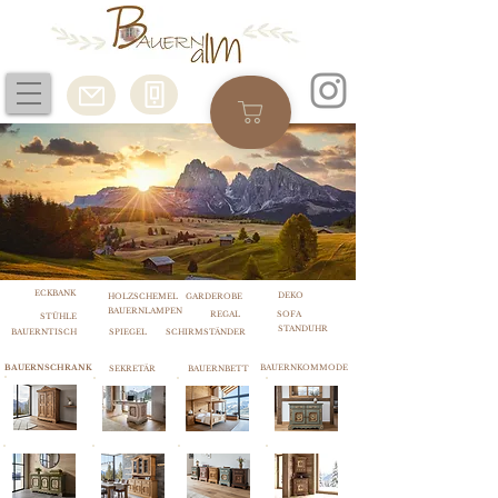
ECKBANK
DEKO
HOLZSCHEMEL
GARDEROBE
BAUERNLAMPEN
REGAL
SOFA
STÜHLE
STANDUHR
BAUERNTISCH
SPIEGEL
SCHIRMSTÄNDER
BAUERNSCHRANK
BAUERNKOMMODE
SEKRETÄR
BAUERNBETT