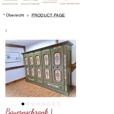
NACHTTISCH
ECKSCHRÄNKCHEN
BAUERNTRUHE
BUFFETSCHRANK
* Übersicht
>
PRODUCT PAGE
Bauernschrank |