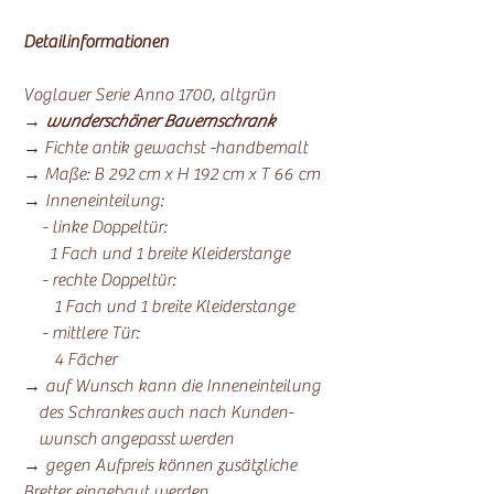
Detailinformationen
Voglauer Serie Anno 1700, altgrün
→
wunderschöner Bauernschrank
→ Fichte antik gewachst -handbemalt
→ Maße: B 292 cm x H 192 cm x T 66 cm
→ Inneneinteilung:
- linke Doppeltür:
1 Fach und 1 breite Kleiderstange
- rechte Doppeltür:
1 Fach und 1 breite Kleiderstange
- mittlere Tür:
4 Fächer
→ auf Wunsch kann die Inneneinteilung
des Schrankes auch nach Kunden-
wunsch angepasst werden
→ gegen Aufpreis können zusätzliche
Bretter eingebaut werden