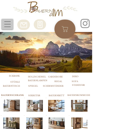
ECKBANK
DEKO
HOLZSCHEMEL
GARDEROBE
BAUERNLAMPEN
REGAL
SOFA
STÜHLE
STANDUHR
BAUERNTISCH
SPIEGEL
SCHIRMSTÄNDER
BAUERNSCHRANK
BAUERNKOMMODE
SEKRETÄR
BAUERNBETT