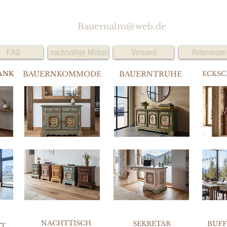
Bauernalm@web.de
FAQ
nachhaltige Möbel
Versand
Referenzen
ANK
BAUERNKOMMODE
BAUERNTRUHE
ECKS
NACHTTISCH
SEKRETÄR
BUF
TT