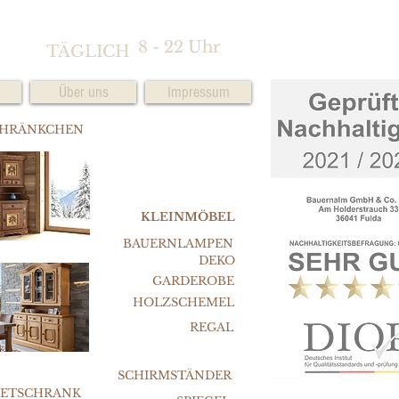
8 - 22 Uhr
TÄGLICH
Über uns
Impressum
CHRÄNKCHEN
KLEINMÖBEL
BAUERNLAMPEN
DEKO
GARDEROBE
HOLZSCHEMEL
REGAL
SCHIRMSTÄNDER
FETSCHRANK