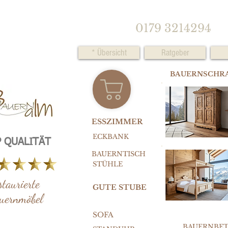
0179 3214294
* Übersicht
Ratgeber
BAUERNSCHR
ESSZIMMER
ECKBANK
 QUALITÄT
BAUERNTISCH
STÜHLE
staurierte
GUTE STUBE
uernmöbel
SOFA
BAUERNBE