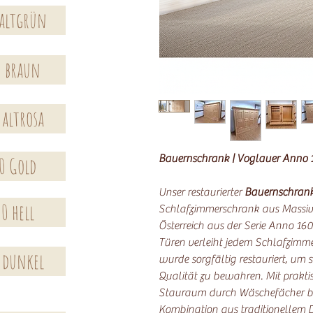
 altgrün
0 braun
 altrosa
Bauernschrank | Voglauer Anno 1
0 Gold
Unser restaurierter
Bauernschran
0 hell
Schlafzimmerschrank aus Massivh
Österreich aus der Serie Anno 160
Türen verleiht jedem Schlafzimm
 dunkel
wurde sorgfältig restauriert, um 
Qualität zu bewahren. Mit prak
Stauraum durch Wäschefächer bie
Kombination aus traditionellem 