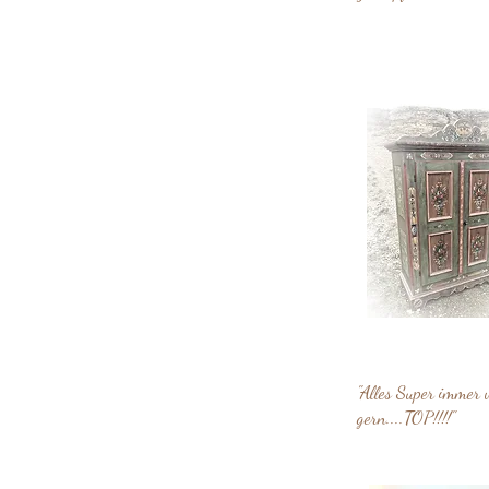
"Alles Super immer 
gern....TOP!!!!"