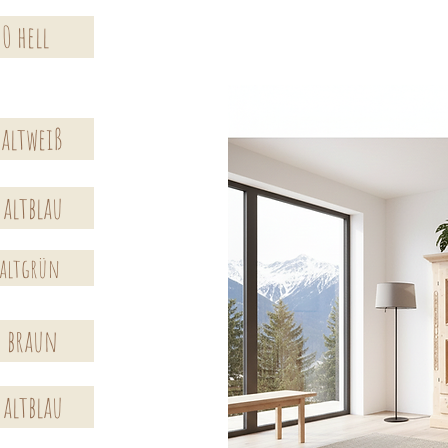
0 hell
 altweiß
 altblau
 altgrün
0 braun
 altblau