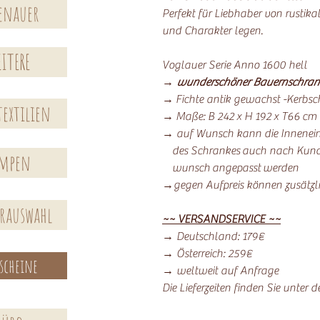
enauer
Perfekt für Liebhaber von rustik
und Charakter legen.
ITERE
Voglauer Serie Anno 1600 hell
→
wunderschöner Bauernschran
→ Fichte antik gewachst -Kerbsch
extilien
→ Maße: B 242 x H 192 x T66 cm
→ auf Wunsch kann die Innenein
des Schrankes auch nach Kun
ampen
wunsch angepasst werden
→gegen Aufpreis können zusätzli
erauswahl
~~ VERSANDSERVICE ~~
→ Deutschland: 179€
→ Österreich: 259€
scheine
→ weltweit auf Anfrage
Die Lieferzeiten finden Sie unter 