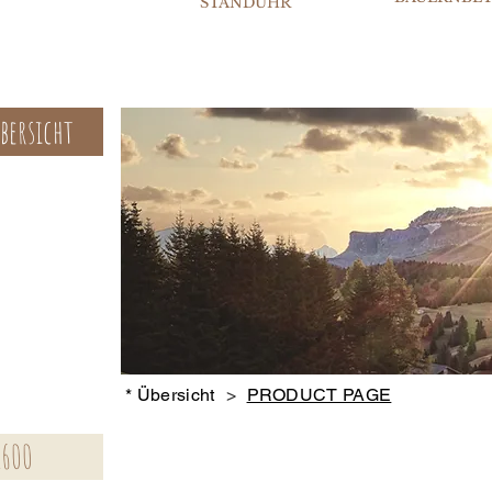
STANDUHR
bersicht
* Übersicht
>
PRODUCT PAGE
1600