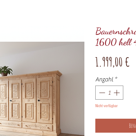
Bauernschr
1600 hell 
P
1.999,00 €
Anzahl
*
Nicht verfügbar
Ben