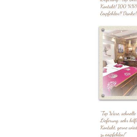
Kontakt! 100 %%
Empfehlen!! Danke!!
"Top Ware, schnelle
Lieferung, sehr hilf
Kontakt, gerne wie
zu empfehlen!"