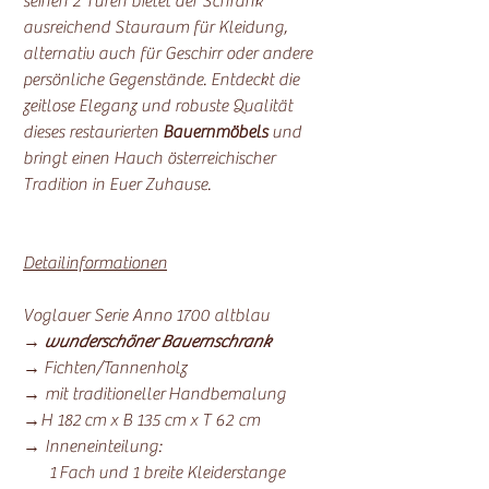
seinen 2 Türen bietet der Schrank
ausreichend Stauraum für Kleidung,
alternativ auch für Geschirr oder andere
persönliche Gegenstände. Entdeckt die
zeitlose Eleganz und robuste Qualität
dieses restaurierten
Bauernmöbels
und
bringt einen Hauch österreichischer
Tradition in Euer Zuhause.
Detailinformationen
Voglauer Serie Anno 1700 altblau
→
wunderschöner Bauernschrank
→ Fichten/Tannenholz
→ mit traditioneller Handbemalung
→H 182 cm x B 135 cm x T 62 cm
→ Inneneinteilung:
1 Fach und 1 breite Kleiderstange