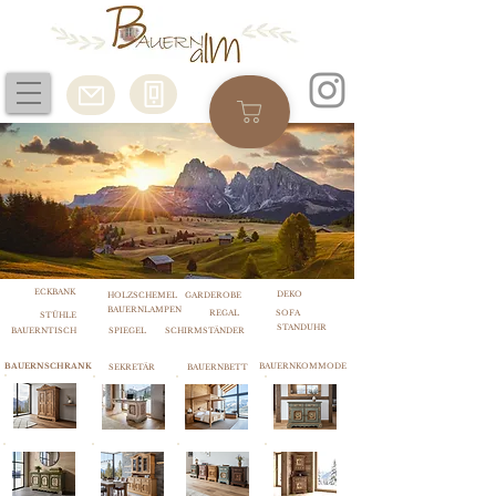
ECKBANK
DEKO
HOLZSCHEMEL
GARDEROBE
BAUERNLAMPEN
REGAL
SOFA
STÜHLE
STANDUHR
BAUERNTISCH
SPIEGEL
SCHIRMSTÄNDER
BAUERNSCHRANK
BAUERNKOMMODE
SEKRETÄR
BAUERNBETT