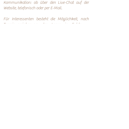
Kommunikation: o
b über den Live-Chat auf der
Website, telefonisch oder per
E-Mail.
Für Interessenten besteht die Möglichkeit, nach
Terminvereinbarung das Lager in Fulda zu
besichtigen und die Möbel persönlich in
Augenschein zu nehmen.
Online-Shop
Infos
Über uns
Impressum
Nachhaltigkeit
AGB
Versand
Datenschutzerklärung
FAQ
Übersicht
Abtenauer
Anno 1800 altgrün
Anno 1600
Anno 1800 braun
Anno 1700 altblau
Anno 1700 braun antik
Anno 1600 hell
Anno 1800 Gold
Anno 1700 altweiß