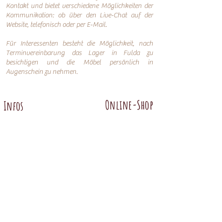
Kontakt und bietet verschiedene Möglichkeiten der
Kommunikation: o
b über den Live-Chat auf der
Website, telefonisch oder per
E-Mail.
Für Interessenten besteht die Möglichkeit, nach
Terminvereinbarung das Lager in Fulda zu
besichtigen und die Möbel persönlich in
Augenschein zu nehmen.
Online-Shop
Infos
Über uns
Impressum
Nachhaltigkeit
AGB
Versand
Datenschutzerklärung
FAQ
Übersicht
Abtenauer
Anno 1800 altgrün
Anno 1600
Anno 1800 braun
Anno 1700 altblau
Anno 1700 braun antik
Anno 1600 hell