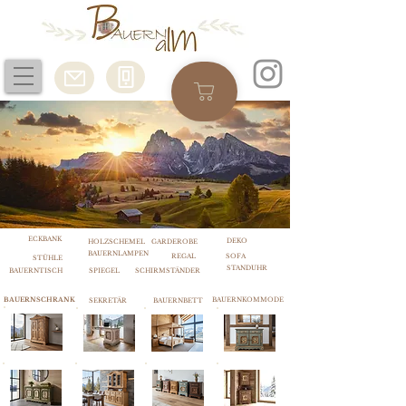
ECKBANK
DEKO
HOLZSCHEMEL
GARDEROBE
BAUERNLAMPEN
REGAL
SOFA
STÜHLE
STANDUHR
BAUERNTISCH
SPIEGEL
SCHIRMSTÄNDER
BAUERNSCHRANK
BAUERNKOMMODE
SEKRETÄR
BAUERNBETT