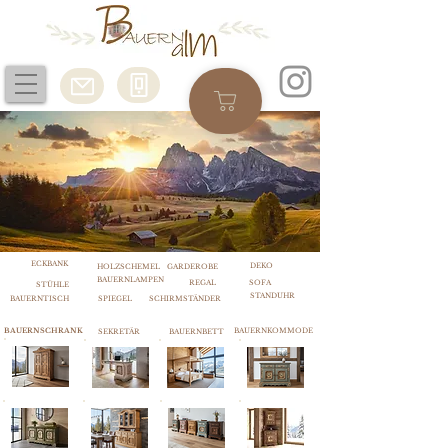
ECKBANK
DEKO
HOLZSCHEMEL
GARDEROBE
BAUERNLAMPEN
REGAL
SOFA
STÜHLE
STANDUHR
BAUERNTISCH
SPIEGEL
SCHIRMSTÄNDER
BAUERNSCHRANK
BAUERNKOMMODE
SEKRETÄR
BAUERNBETT