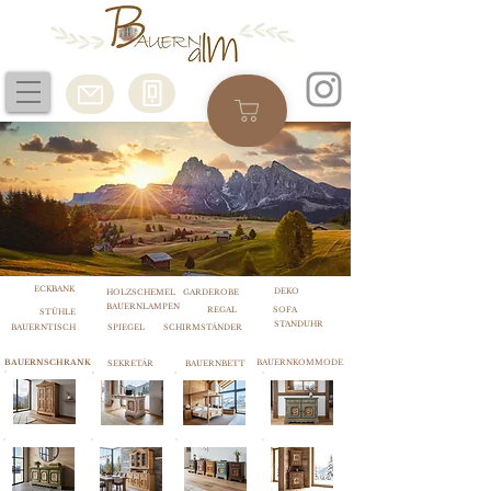
ECKBANK
DEKO
HOLZSCHEMEL
GARDEROBE
BAUERNLAMPEN
REGAL
SOFA
STÜHLE
STANDUHR
BAUERNTISCH
SPIEGEL
SCHIRMSTÄNDER
BAUERNSCHRANK
BAUERNKOMMODE
SEKRETÄR
BAUERNBETT