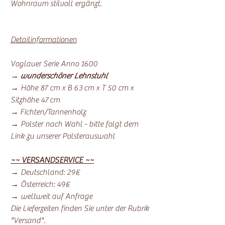
Wohnraum stilvoll ergänzt.
Detailinformationen
Voglauer Serie Anno 1600
→
wunderschöner Lehnstuhl
→ Höhe 87 cm x B 63 cm x T 50 cm x
Sitzhöhe 47 cm
→ Fichten/Tannenholz
→ Polster nach Wahl - bitte folgt dem
Link zu unserer Polsterauswahl
~~ VERSANDSERVICE ~~
→ Deutschland: 29€
→ Österreich: 49€
→ weltweit auf Anfrage
Die Lieferzeiten finden Sie unter der Rubrik
"Versand".