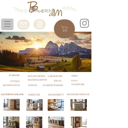
ECKBANK
DEKO
HOLZSCHEMEL
GARDEROBE
BAUERNLAMPEN
REGAL
SOFA
STÜHLE
STANDUHR
BAUERNTISCH
SPIEGEL
SCHIRMSTÄNDER
BAUERNSCHRANK
BAUERNKOMMODE
SEKRETÄR
BAUERNBETT