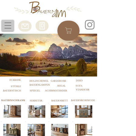
ECKBANK
DEKO
HOLZSCHEMEL
GARDEROBE
BAUERNLAMPEN
REGAL
SOFA
STÜHLE
STANDUHR
BAUERNTISCH
SPIEGEL
SCHIRMSTÄNDER
BAUERNSCHRANK
BAUERNKOMMODE
SEKRETÄR
BAUERNBETT