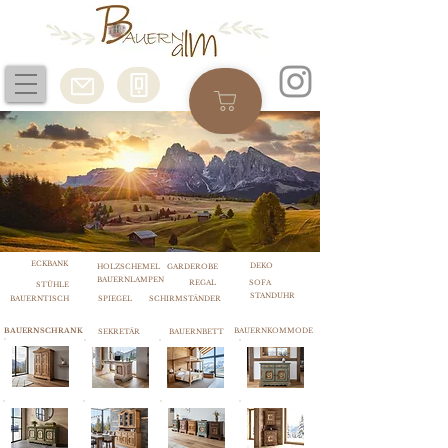
ECKBANK
DEKO
HOLZSCHEMEL
GARDEROBE
BAUERNLAMPEN
REGAL
SOFA
STÜHLE
STANDUHR
BAUERNTISCH
SPIEGEL
SCHIRMSTÄNDER
BAUERNSCHRANK
BAUERNKOMMODE
SEKRETÄR
BAUERNBETT