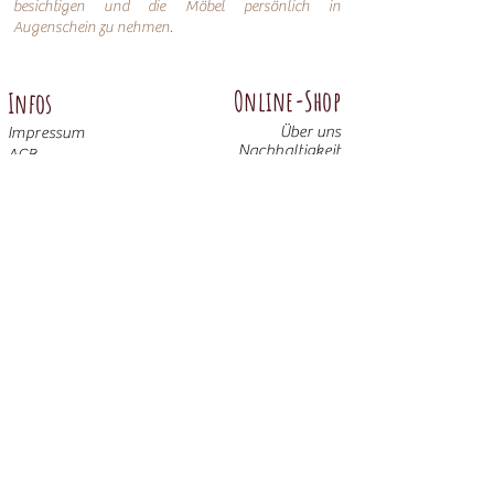
besichtigen und die Möbel persönlich in
Augenschein zu nehmen.
Online-Shop
Infos
Über uns
Impressum
Nachhaltigkeit
AGB
Versand
Datenschutzerklärung
FAQ
Übersicht
Abtenauer
Anno 1800 altgrün
Anno 1600
Anno 1800 braun
Anno 1700 altblau
Anno 1700 braun antik
Anno 1600 hell
Anno 1800 Gold
Anno 1700 altweiß
Anno 1900 dunkel
Weitere Möbel
Anno 1700 altgrün
Anno 1800 altblau
Anno 1800 altrosa
Anno 1900 hell
© 2025 Bauernalm GmbH & Co. KG