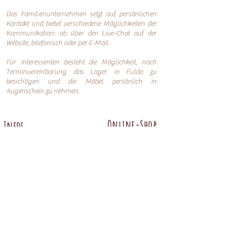
Das Familienunternehmen setzt auf persönlichen
Kontakt und bietet verschiedene Möglichkeiten der
Kommunikation: o
b über den Live-Chat auf der
Website, telefonisch oder per
E-Mail.
Für Interessenten besteht die Möglichkeit, nach
Terminvereinbarung das Lager in Fulda zu
besichtigen und die Möbel persönlich in
Augenschein zu nehmen.
Online-Shop
Infos
Über uns
Impressum
Nachhaltigkeit
AGB
Versand
Datenschutzerklärung
FAQ
Übersicht
Abtenauer
Anno 1800 altgrün
Anno 1600
Anno 1800 braun