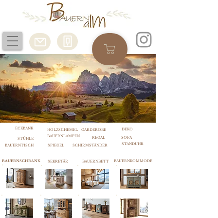
ECKBANK
DEKO
HOLZSCHEMEL
GARDEROBE
BAUERNLAMPEN
REGAL
SOFA
STÜHLE
STANDUHR
BAUERNTISCH
SPIEGEL
SCHIRMSTÄNDER
BAUERNSCHRANK
BAUERNKOMMODE
SEKRETÄR
BAUERNBETT