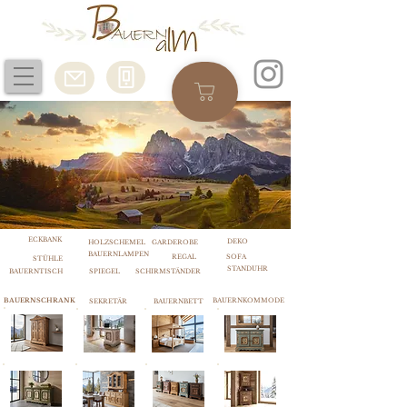
ECKBANK
DEKO
HOLZSCHEMEL
GARDEROBE
BAUERNLAMPEN
REGAL
SOFA
STÜHLE
STANDUHR
BAUERNTISCH
SPIEGEL
SCHIRMSTÄNDER
BAUERNSCHRANK
BAUERNKOMMODE
SEKRETÄR
BAUERNBETT