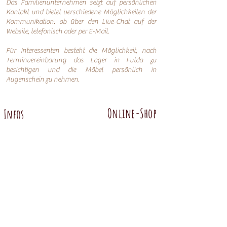
Das Familienunternehmen setzt auf persönlichen
Kontakt und bietet verschiedene Möglichkeiten der
Kommunikation: o
b über den Live-Chat auf der
Website, telefonisch oder per
E-Mail.
Für Interessenten besteht die Möglichkeit, nach
Terminvereinbarung das Lager in Fulda zu
besichtigen und die Möbel persönlich in
Augenschein zu nehmen.
Online-Shop
Infos
Über uns
Impressum
Nachhaltigkeit
AGB
Versand
Datenschutzerklärung
FAQ
Übersicht
Abtenauer
Anno 1800 altgrün
Anno 1600
Anno 1800 braun
Anno 1700 altblau
Anno 1700 braun antik
Anno 1600 hell