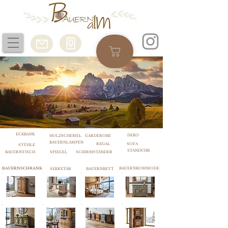
ECKBANK
DEKO
HOLZSCHEMEL
GARDEROBE
BAUERNLAMPEN
REGAL
SOFA
STÜHLE
STANDUHR
BAUERNTISCH
SPIEGEL
SCHIRMSTÄNDER
BAUERNSCHRANK
BAUERNKOMMODE
SEKRETÄR
BAUERNBETT