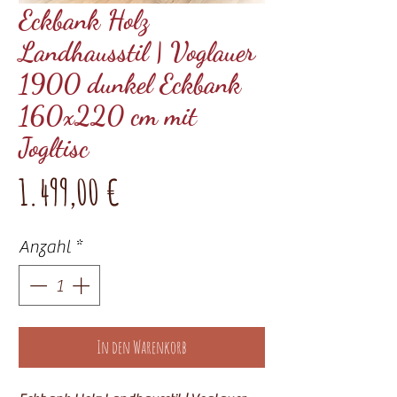
Eckbank Holz
Landhausstil | Voglauer
1900 dunkel Eckbank
160x220 cm mit
Jogltisc
Preis
1.499,00 €
Anzahl
*
In den Warenkorb