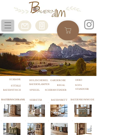
ECKBANK
DEKO
HOLZSCHEMEL
GARDEROBE
BAUERNLAMPEN
REGAL
SOFA
STÜHLE
STANDUHR
BAUERNTISCH
SPIEGEL
SCHIRMSTÄNDER
BAUERNSCHRANK
BAUERNKOMMODE
SEKRETÄR
BAUERNBETT