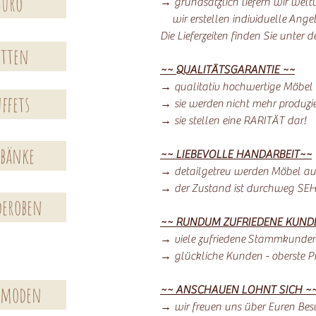
Büro
→ grundsätzlich liefern wir welt
wir erstellen individuelle Ange
Die Lieferzeiten finden Sie unter 
etten
~~ QUALITÄTSGARANTIE ~~
→ qualitativ hochwertige Möbel
ffets
→ sie werden nicht mehr produzie
→ sie stellen eine RARITÄT dar!
kbänke
~~ LIEBEVOLLE HANDARBEIT~~
→ detailgetreu werden Möbel auf
→ der Zustand ist durchweg SE
deroben
~~ RUNDUM ZUFRIEDENE KUND
→ viele zufriedene Stammkunde
→ glückliche Kunden - oberste Pri
moden
~~ ANSCHAUEN LOHNT SICH ~
→ wir freuen uns über Euren Bes