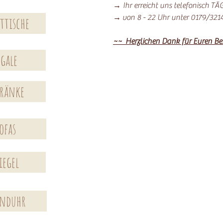
→ Ihr erreicht uns telefonisch T
→ von 8 - 22 Uhr unter 0179/321
ttische
~~ Herzlichen Dank für Euren B
egale
ränke
ofas
iegel
anduhr