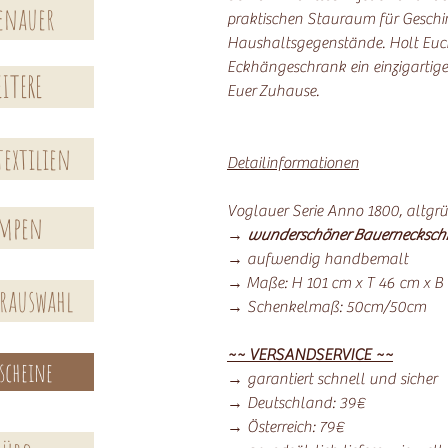
enauer
praktischen Stauraum für Geschir
Haushaltsgegenstände. Holt Euch
Eckhängeschrank ein einzigartige
ITERE
Euer Zuhause.
extilien
Detailinformationen
Voglauer Serie Anno 1800, altgr
ampen
→
wunderschöner Bauernecksch
→ aufwendig handbemalt
→ Maße: H 101 cm x T 46 cm x B
erauswahl
→ Schenkelmaß: 50cm/50cm
~~ VERSANDSERVICE ~~
scheine
→ garantiert schnell und sicher
→ Deutschland: 39€
→ Österreich: 79€