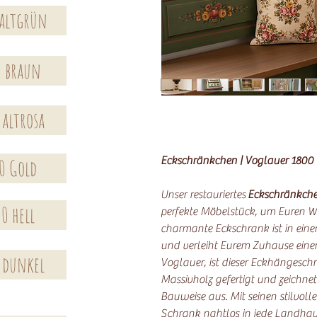
 altgrün
0 braun
 altrosa
Eckschränkchen | Voglauer 1800
0 Gold
Unser restauriertes
Eckschränkch
0 hell
perfekte Möbelstück, um Euren 
charmante Eckschrank ist in ei
und verleiht Eurem Zuhause einen
 dunkel
Voglauer, ist dieser Eckhängesch
Massivholz gefertigt und zeichnet
Bauweise aus. Mit seinen stilvoll
Schrank nahtlos in jede Landhau