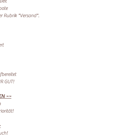
weit
bote
der Rubrik "Versand".
rt
bereitet
HR GUT!
EN ~~
n
orität!
~
uch!