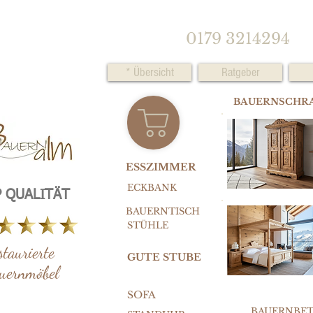
0179 3214294
* Übersicht
Ratgeber
BAUERNSCHR
ESSZIMMER
ECKBANK
 QUALITÄT
BAUERNTISCH
STÜHLE
staurierte
GUTE STUBE
uernmöbel
SOFA
BAUERNBE