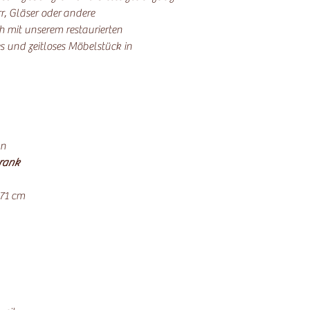
r, Gläser oder andere
 mit unserem restaurierten
s und zeitloses Möbelstück in
ün
rank
 71 cm