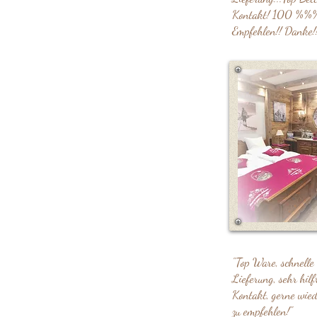
Kontakt! 100 %%
Empfehlen!! Danke!!
"Top Ware, schnelle
Lieferung, sehr hilf
Kontakt, gerne wie
zu empfehlen!"