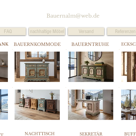
Bauernalm@web.de
FAQ
nachhaltige Möbel
Versand
Referenzen
ANK
BAUERNKOMMODE
BAUERNTRUHE
ECKS
NACHTTISCH
SEKRETÄR
BUF
TT