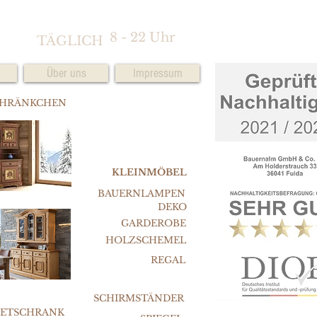
8 - 22 Uhr
TÄGLICH
Über uns
Impressum
CHRÄNKCHEN
KLEINMÖBEL
BAUERNLAMPEN
DEKO
GARDEROBE
HOLZSCHEMEL
REGAL
SCHIRMSTÄNDER
FETSCHRANK