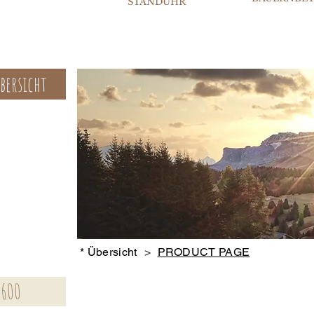
STANDUHR
bersicht
* Übersicht
>
PRODUCT PAGE
1600