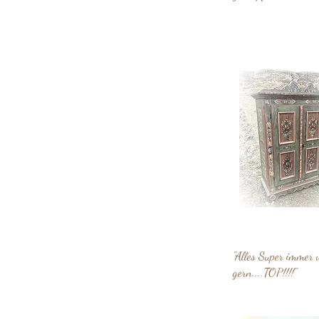
"Alles Super immer 
gern....TOP!!!!"