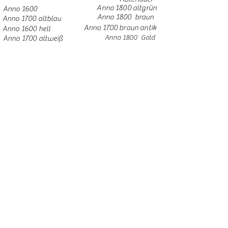
Anno 1800 altgrün
Anno 1600
Anno 1800 braun
Anno 1700 altblau
Anno 1700 braun antik
Anno 1600 hell
Anno 1800 Gold
Anno 1700 altweiß
Anno 1900 dunkel
Weitere Möbel
Anno 1700 altgrün
Anno 1800 altblau
Anno 1800 altrosa
Anno 1900 hell
© 2025 Bauernalm GmbH & Co. KG