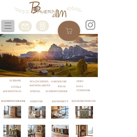
ECKBANK
DEKO
HOLZSCHEMEL
GARDEROBE
BAUERNLAMPEN
REGAL
SOFA
STÜHLE
STANDUHR
BAUERNTISCH
SPIEGEL
SCHIRMSTÄNDER
BAUERNSCHRANK
BAUERNKOMMODE
SEKRETÄR
BAUERNBETT