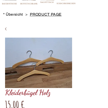
NACHTTISCH
ECKSCHRÄNKCHEN
BAUERNTRUHE
BUFFETSCHRANK
* Übersicht
>
PRODUCT PAGE
Kleiderbügel Holz
Preis
15,00 €