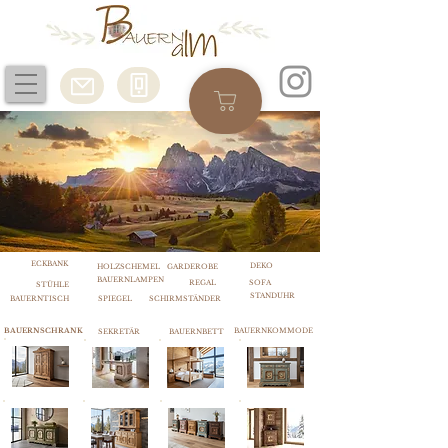
ECKBANK
DEKO
HOLZSCHEMEL
GARDEROBE
BAUERNLAMPEN
REGAL
SOFA
STÜHLE
STANDUHR
BAUERNTISCH
SPIEGEL
SCHIRMSTÄNDER
BAUERNSCHRANK
BAUERNKOMMODE
SEKRETÄR
BAUERNBETT