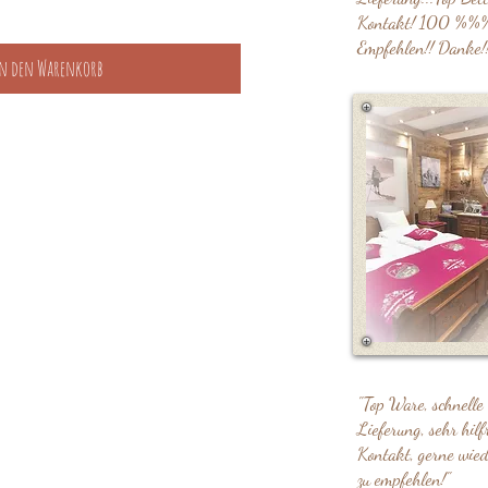
Kontakt! 100 %%
Empfehlen!! Danke!!
n den Warenkorb
"Top Ware, schnelle
Lieferung, sehr hilf
Kontakt, gerne wie
zu empfehlen!"