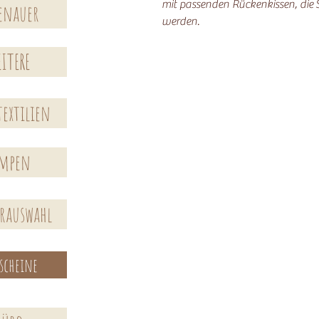
mit passenden Rückenkissen, die
enauer
werden.
ITERE
extilien
ampen
erauswahl
scheine