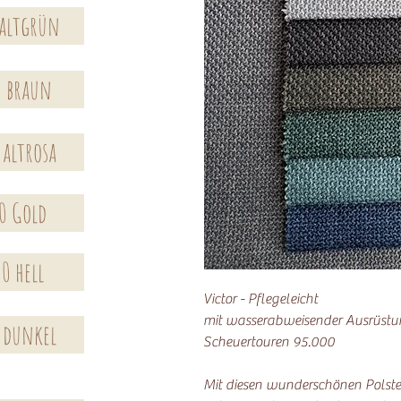
 altgrün
0 braun
 altrosa
0 Gold
0 hell
Victor - Pflegeleicht
mit wasserabweisender Ausrüst
 dunkel
Scheuertouren 95.000
Mit diesen wunderschönen Polst