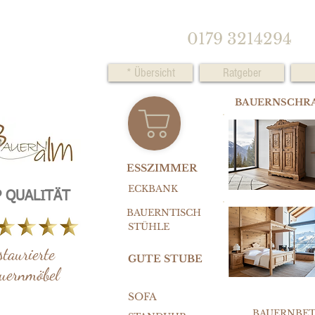
0179 3214294
* Übersicht
Ratgeber
BAUERNSCHR
ESSZIMMER
ECKBANK
 QUALITÄT
BAUERNTISCH
STÜHLE
staurierte
GUTE STUBE
uernmöbel
SOFA
BAUERNBE