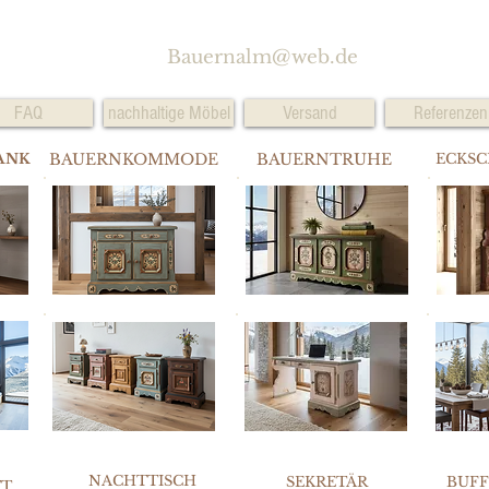
Bauernalm@web.de
FAQ
nachhaltige Möbel
Versand
Referenzen
ANK
BAUERNKOMMODE
BAUERNTRUHE
ECKS
NACHTTISCH
SEKRETÄR
BUF
TT