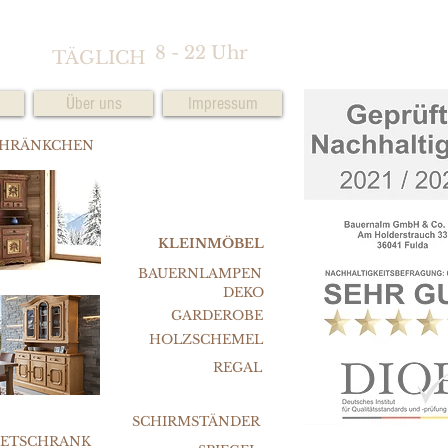
8 - 22 Uhr
TÄGLICH
Über uns
Impressum
CHRÄNKCHEN
KLEINMÖBEL
BAUERNLAMPEN
DEKO
GARDEROBE
HOLZSCHEMEL
REGAL
SCHIRMSTÄNDER
FETSCHRANK