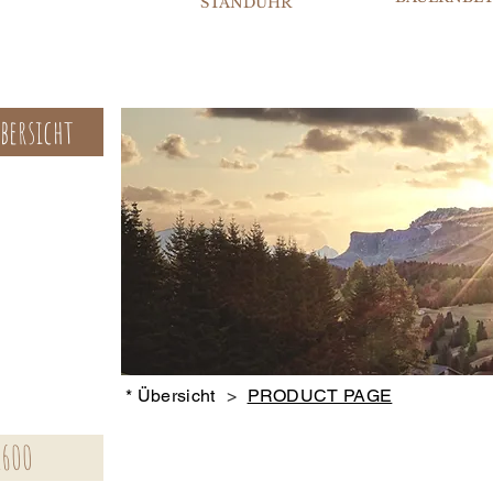
STANDUHR
bersicht
* Übersicht
>
PRODUCT PAGE
1600