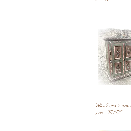
"Alles Super immer 
gern....TOP!!!!"