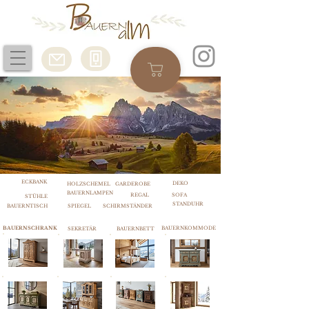
ECKBANK
DEKO
HOLZSCHEMEL
GARDEROBE
BAUERNLAMPEN
REGAL
SOFA
STÜHLE
STANDUHR
BAUERNTISCH
SPIEGEL
SCHIRMSTÄNDER
BAUERNSCHRANK
BAUERNKOMMODE
SEKRETÄR
BAUERNBETT