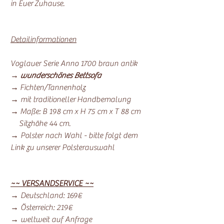
in Euer Zuhause.
Detailinformationen
Voglauer Serie Anno 1700 braun antik
→
wunderschönes Bettsofa
→ Fichten/Tannenholz
→ mit traditioneller Handbemalung
→ Maße: B 198 cm x H 75 cm x T 88 cm
Sitzhöhe 44 cm.
→ Polster nach Wahl - bitte folgt dem
Link zu unserer Polsterauswahl
~~ VERSANDSERVICE ~~
→ Deutschland: 169€
→ Österreich: 219€
→ weltweit auf Anfrage