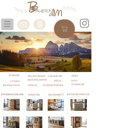
ECKBANK
DEKO
HOLZSCHEMEL
GARDEROBE
BAUERNLAMPEN
REGAL
SOFA
STÜHLE
STANDUHR
BAUERNTISCH
SPIEGEL
SCHIRMSTÄNDER
BAUERNSCHRANK
BAUERNKOMMODE
SEKRETÄR
BAUERNBETT