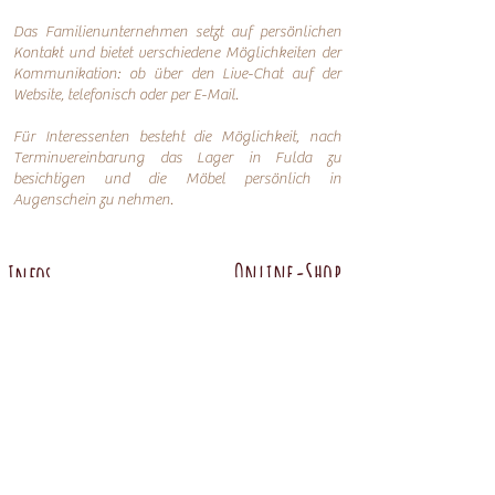
Das Familienunternehmen setzt auf persönlichen
Kontakt und bietet verschiedene Möglichkeiten der
Kommunikation: o
b über den Live-Chat auf der
Website, telefonisch oder per
E-Mail.
Für Interessenten besteht die Möglichkeit, nach
Terminvereinbarung das Lager in Fulda zu
besichtigen und die Möbel persönlich in
Augenschein zu nehmen.
Online-Shop
Infos
Über uns
Impressum
Nachhaltigkeit
AGB
Versand
Datenschutzerklärung
FAQ
Übersicht
Abtenauer
Anno 1800 altgrün
Anno 1600