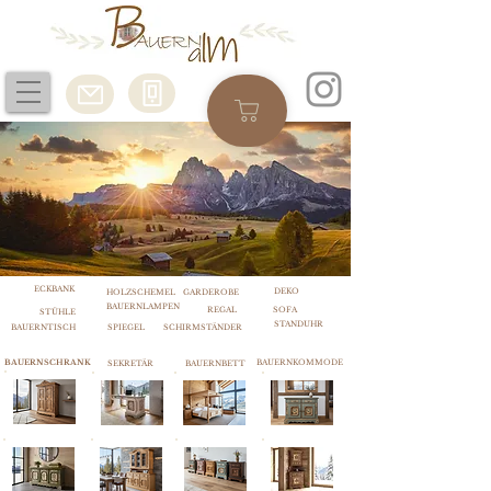
ECKBANK
DEKO
HOLZSCHEMEL
GARDEROBE
BAUERNLAMPEN
REGAL
SOFA
STÜHLE
STANDUHR
BAUERNTISCH
SPIEGEL
SCHIRMSTÄNDER
BAUERNSCHRANK
BAUERNKOMMODE
SEKRETÄR
BAUERNBETT