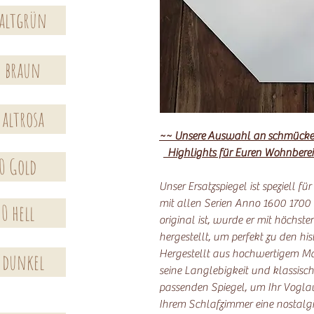
 altgrün
0 braun
 altrosa
~~ Unsere Auswahl an
schmück
Highlights für Euren Wohnbere
0 Gold
Unser Ersatzspiegel ist speziell f
mit allen Serien Anno 1600 1700
0 hell
original ist, wurde er mit höchs
hergestellt, um perfekt zu den hi
Hergestellt aus hochwertigem Mate
 dunkel
seine Langlebigkeit und klassisch
passenden Spiegel, um Ihr Vogla
Ihrem Schlafzimmer eine nostalgi