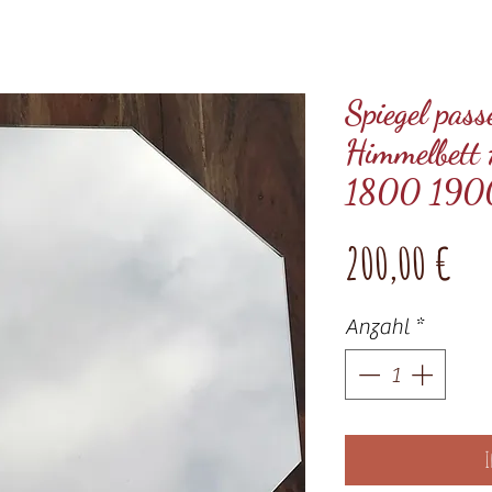
Spiegel pas
Himmelbet
1800 1900 
Pre
200,00 €
Anzahl
*
I