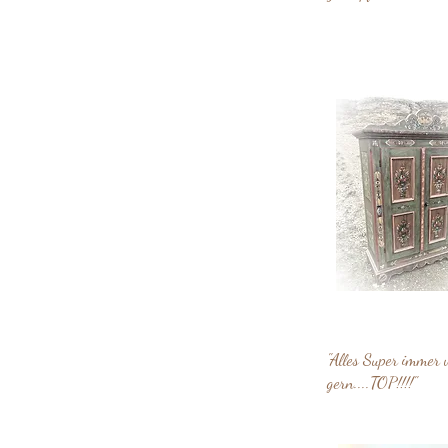
"Alles Super immer 
gern....TOP!!!!"