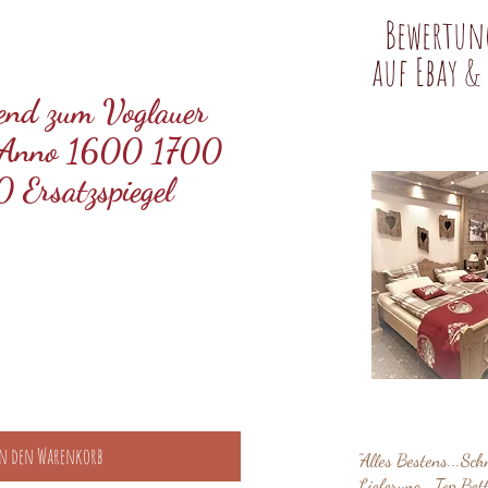
Bewertun
auf Ebay &
send zum Voglauer
t Anno 1600 1700
Ersatzspiegel
is
n den Warenkorb
"Alles Bestens...Sch
Lieferung...Top Bett