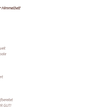
r Himmelbett
weit
bote
rt
bereitet
HR GUT!