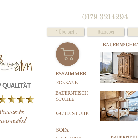
0179 3214294
* Übersicht
Ratgeber
BAUERNSCHR
ESSZIMMER
ECKBANK
 QUALITÄT
BAUERNTISCH
STÜHLE
staurierte
GUTE STUBE
uernmöbel
SOFA
BAUERNBE