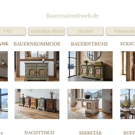
Bauernalm@web.de
FAQ
nachhaltige Möbel
Versand
Referenzen
ANK
BAUERNKOMMODE
BAUERNTRUHE
ECKS
NACHTTISCH
SEKRETÄR
BUF
TT