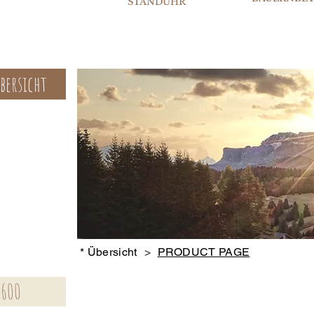
STANDUHR
bersicht
* Übersicht
>
PRODUCT PAGE
1600