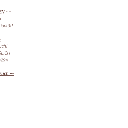
EN ~~
n
orität!
~
uch!
ÄGLICH
4294
esuch ~~