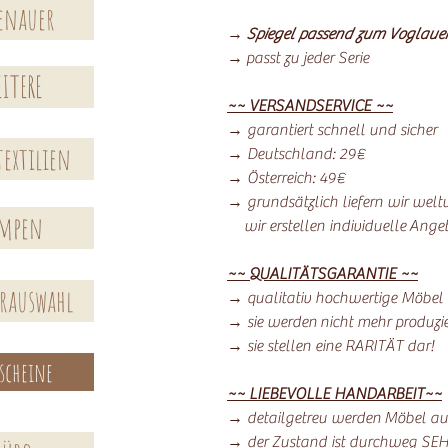
enauer
→
Spiegel passend zum Voglaue
→ passt zu jeder Serie
ITERE
~~ VERSANDSERVICE ~~
→ garantiert schnell und sicher
extilien
→ Deutschland: 29€
→ Österreich: 49€
→ grundsätzlich liefern wir welt
ampen
wir erstellen individuelle Ange
~~ QUALITÄTSGARANTIE ~~
erauswahl
→ qualitativ hochwertige Möbel
→ sie werden nicht mehr produzie
→ sie stellen eine RARITÄT dar!
scheine
~~ LIEBEVOLLE HANDARBEIT~~
→ detailgetreu werden Möbel auf
→ der Zustand ist durchweg SE