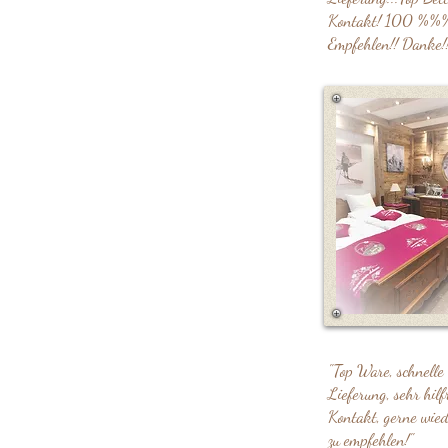
Kontakt! 100 %%
Empfehlen!! Danke!!
"Top Ware, schnelle
Lieferung, sehr hilf
Kontakt, gerne wie
zu empfehlen!"