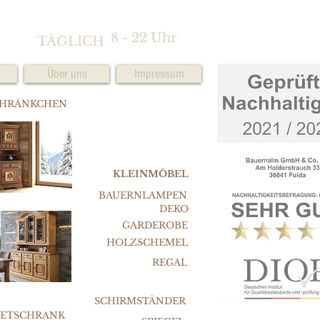
8 - 22 Uhr
TÄGLICH
Über uns
Impressum
CHRÄNKCHEN
KLEINMÖBEL
BAUERNLAMPEN
DEKO
GARDEROBE
HOLZSCHEMEL
REGAL
SCHIRMSTÄNDER
FETSCHRANK