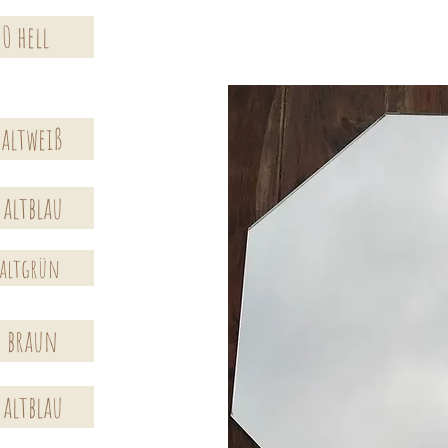
0 hell
 altweiß
 altblau
 altgrün
0 braun
 altblau