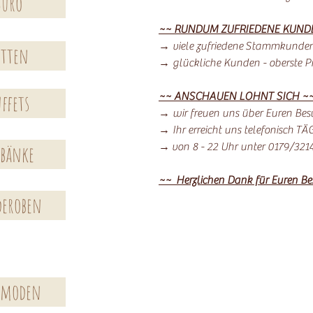
Büro
~~ RUNDUM ZUFRIEDENE KUND
→ viele zufriedene Stammkunde
etten
→ glückliche Kunden - oberste Pri
ffets
~~ ANSCHAUEN LOHNT SICH ~
→ wir freuen uns über Euren Bes
→ Ihr erreicht uns telefonisch T
→ von 8 - 22 Uhr unter 0179/321
kbänke
~~ Herzlichen Dank für Euren B
deroben
moden