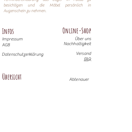
besichtigen und die Möbel persönlich in
Augenschein zu nehmen.
Online-Shop
Infos
Über uns
Impressum
Nachhaltigkeit
AGB
Versand
Datenschutzerklärung
FAQ
Übersicht
Abtenauer
Anno 1800 altgrün
Anno 1600
Anno 1800 braun
Anno 1700 altblau
Anno 1700 braun antik
Anno 1600 hell
Anno 1800 Gold
Anno 1700 altweiß
Anno 1900 dunkel
Weitere Möbel
Anno 1700 altgrün
Anno 1800 altblau
Anno 1800 altrosa
Anno 1900 hell
© 2025 Bauernalm GmbH & Co. KG