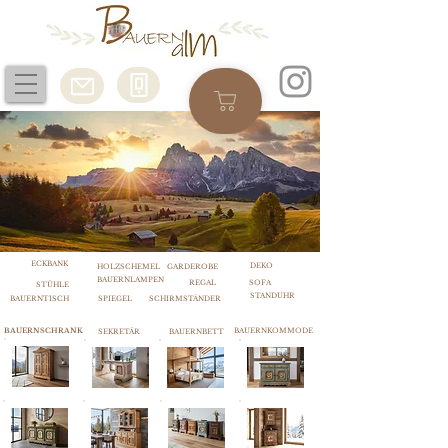
ECKBANK
DEKO
HOLZSCHEMEL
GARDEROBE
BAUERNLAMPEN
REGAL
SOFA
STÜHLE
STANDUHR
BAUERNTISCH
SPIEGEL
SCHIRMSTÄNDER
BAUERNSCHRANK
BAUERNKOMMODE
SEKRETÄR
BAUERNBETT