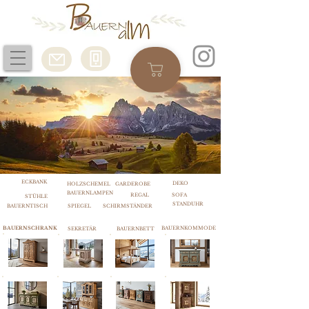
ECKBANK
DEKO
HOLZSCHEMEL
GARDEROBE
BAUERNLAMPEN
REGAL
SOFA
STÜHLE
STANDUHR
BAUERNTISCH
SPIEGEL
SCHIRMSTÄNDER
BAUERNSCHRANK
BAUERNKOMMODE
SEKRETÄR
BAUERNBETT