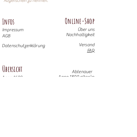
Augenschein zu nehmen.
Online-Shop
Infos
Über uns
Impressum
Nachhaltigkeit
AGB
Versand
Datenschutzerklärung
FAQ
Übersicht
Abtenauer
Anno 1800 altgrün
Anno 1600
Anno 1800 braun
Anno 1700 altblau
Anno 1700 braun antik
Anno 1600 hell
Anno 1800 Gold
Anno 1700 altweiß
Anno 1900 dunkel
Weitere Möbel
Anno 1700 altgrün
Anno 1800 altblau
Anno 1800 altrosa
Anno 1900 hell
© 2025 Bauernalm GmbH & Co. KG