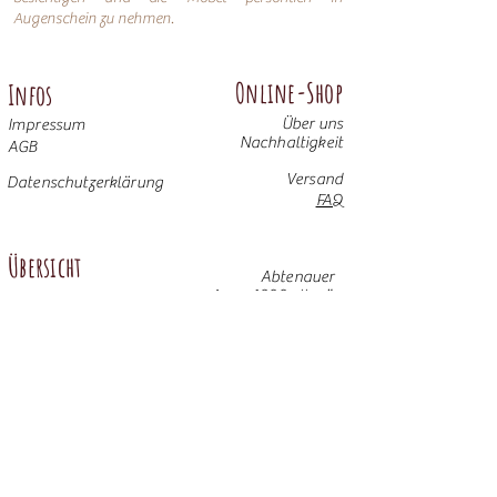
Augenschein zu nehmen.
Online-Shop
Infos
Über uns
Impressum
Nachhaltigkeit
AGB
Versand
Datenschutzerklärung
FAQ
Übersicht
Abtenauer
Anno 1800 altgrün
Anno 1600
Anno 1800 braun
Anno 1700 altblau
Anno 1700 braun antik
Anno 1600 hell
Anno 1800 Gold
Anno 1700 altweiß
Anno 1900 dunkel
Weitere Möbel
Anno 1700 altgrün
Anno 1800 altblau
Anno 1800 altrosa
Anno 1900 hell
© 2025 Bauernalm GmbH & Co. KG