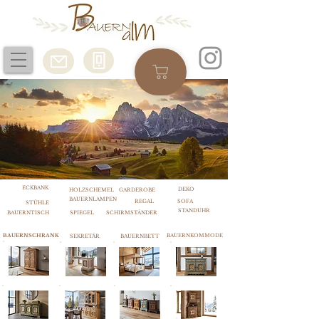
ECKBANK
DEKO
HOLZSCHEMEL
GARDEROBE
BAUERNLAMPEN
REGAL
SOFA
STÜHLE
STANDUHR
BAUERNTISCH
SPIEGEL
SCHIRMSTÄNDER
BAUERNSCHRANK
BAUERNKOMMODE
SEKRETÄR
BAUERNBETT