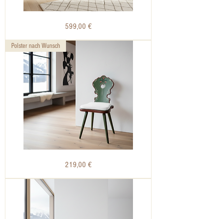
Bauernbank
Preis
599,00 €
|
Voglauer
1800
grün
Polster nach Wunsch
Bauernstühle
Preis
219,00 €
mit
Herz
|
Voglauer
1800
grün
gepolstert