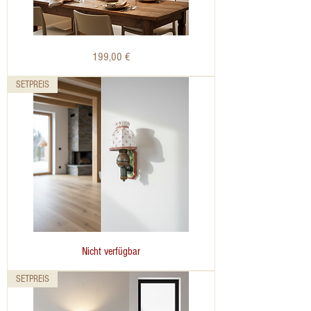
Bauernlampe
Preis
199,00 €
Voglauer
Anno
1800
altgrün
SETPREIS
Deckenlampe
Bauernlampe
Nicht verfügbar
Voglauer
Anno
1800
altgrün
SETPREIS
Stoffschirm