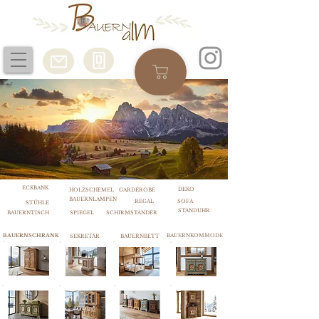
ECKBANK
DEKO
HOLZSCHEMEL
GARDEROBE
BAUERNLAMPEN
REGAL
SOFA
STÜHLE
STANDUHR
BAUERNTISCH
SPIEGEL
SCHIRMSTÄNDER
BAUERNSCHRANK
BAUERNKOMMODE
SEKRETÄR
BAUERNBETT