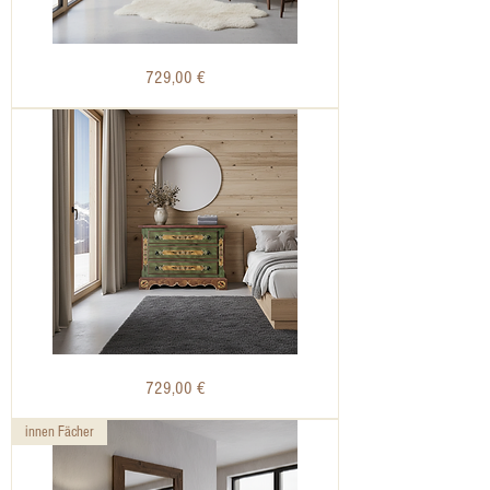
Bauernkommode
Preis
729,00 €
|
Voglauer
1800
grün
2
Türen
2
Schubladen
Bauernkommode
Preis
729,00 €
|
Voglauer
1800
grün
innen Fächer
3
Schubladen
Metallringe