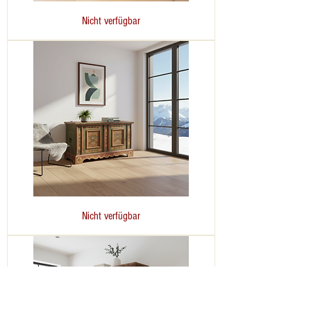
Bauerntisch
Nicht verfügbar
|
Voglauer
1800
grün
Jogltisch
Bauernkommode
Nicht verfügbar
|
Voglauer
1800
grün
Truhe
XXL