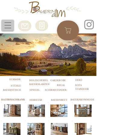
ECKBANK
DEKO
HOLZSCHEMEL
GARDEROBE
BAUERNLAMPEN
REGAL
SOFA
STÜHLE
STANDUHR
BAUERNTISCH
SPIEGEL
SCHIRMSTÄNDER
BAUERNSCHRANK
BAUERNKOMMODE
SEKRETÄR
BAUERNBETT