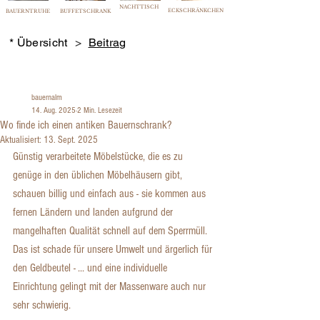
NACHTTISCH
ECKSCHRÄNKCHEN
BAUERNTRUHE
BUFFETSCHRANK
* Übersicht
>
Beitrag
Ratgeber
bauernalm
Beiträge
14. Aug. 2025
2 Min. Lesezeit
Wo finde ich einen antiken Bauernschrank?
Aktualisiert:
13. Sept. 2025
Günstig verarbeitete Möbelstücke, die es zu 
genüge in den üblichen Möbelhäusern gibt, 
schauen billig und einfach aus - sie kommen aus 
fernen Ländern und landen aufgrund der 
mangelhaften Qualität schnell auf dem Sperrmüll. 
Das ist schade für unsere Umwelt und ärgerlich für 
den Geldbeutel - ... und eine individuelle 
Einrichtung gelingt mit der Massenware auch nur 
sehr schwierig.​​​​​​​​​